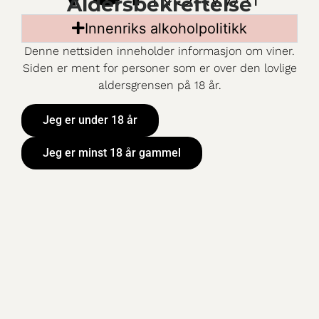
Aldersbekreftelse
Mer information
Innenriks alkoholpolitikk
ART. NR:
18940206
Denne nettsiden inneholder informasjon om viner.
PRIS:
449,90 kr
Siden er ment for personer som er over den lovlige
VOLUM:
300 cl
aldersgrensen på 18 år.
SORTIMENT:
Bestillingsutvalget
DRUER:
Chardonnay 93%, Riesling
Jeg er under 18 år
7%
KORKTYPE:
Jeg er minst 18 år gammel
LAND:
Chile
OMRÅDE:
Chile
PRODUSENT:
Casillero del Diablo
METODE:
Lagret i 6 måneder på
amerikanske og franske
eikefat.
LUKT & SMAK:
En gulfarget Chardonnay
med aromatisk duft og
smak av mango og