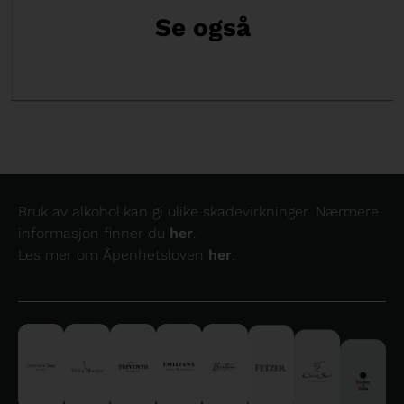
Se også
Bruk av alkohol kan gi ulike skadevirkninger. Nærmere
informasjon finner du
her
.
Les mer om Åpenhetsloven
her
.