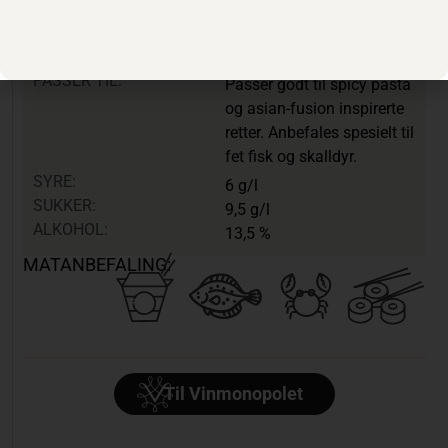
pasjonsfrukt. Medium
fyldig med sødmefullt preg
balansert med god syre.
PASSER TIL:
Passer godt til spicy pasta
og asian-fusion inspirerte
retter. Anbefales spesielt til
fet fisk og skalldyr.
SYRE:
6 g/l
SUKKER:
9,5 g/l
ALKOHOL:
13,5 %
MATANBEFALING:
Til Vinmonopolet