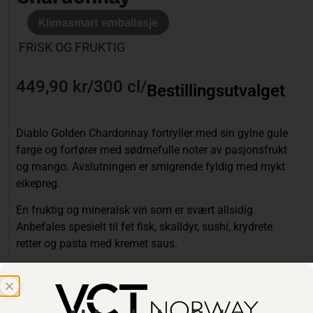
Klimasmart emballasje
FRISK OG FRUKTIG
449,90 kr
/
300 cl
/
Bestillingsutvalget
Diablo Golden Chardonnay fortryller med sin gylne gule
farge og forfører med sødmefulle noter av pasjonsfrukt
og mango. Avslutningen er smigrende fyldig med mykt
eikepreg.
En fruktig og mineralsk vin som er svært allsidig.
Anbefales spesielt til fet fisk, skalldyr, sushi, krydrete
retter og pasta med kremet saus.