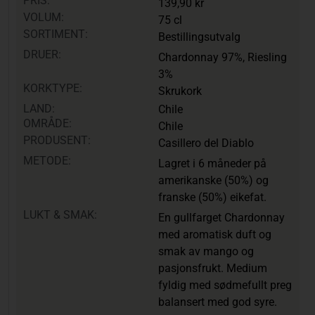
PRIS:
139,90 kr
VOLUM:
75 cl
SORTIMENT:
Bestillingsutvalg
DRUER:
Chardonnay 97%, Riesling
3%
KORKTYPE:
Skrukork
LAND:
Chile
OMRÅDE:
Chile
PRODUSENT:
Casillero del Diablo
METODE:
Lagret i 6 måneder på
amerikanske (50%) og
franske (50%) eikefat.
LUKT & SMAK:
En gullfarget Chardonnay
med aromatisk duft og
smak av mango og
pasjonsfrukt. Medium
fyldig med sødmefullt preg
balansert med god syre.