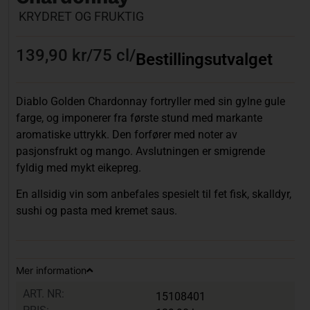
KRYDRET OG FRUKTIG
139,90 kr
/
75 cl
/
Bestillingsutvalget
Diablo Golden Chardonnay fortryller med sin gylne gule
farge, og imponerer fra første stund med markante
aromatiske uttrykk. Den forfører med noter av
pasjonsfrukt og mango. Avslutningen er smigrende
fyldig med mykt eikepreg.
En allsidig vin som anbefales spesielt til fet fisk, skalldyr,
sushi og pasta med kremet saus.
Mer information
ART. NR:
15108401