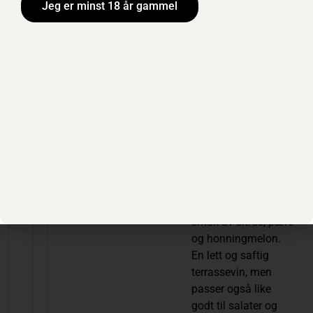
Jeg er minst 18 år gammel
White BiB
Klimasmart
emballasje
Økologisk
369,90 KR
/
300 CL
/
BESTILLINGSUTV
Finn vin fra
ALGET
Vinmonopolet
Out Of Office er en
frisk og fruktig
hvitvin med duft og
smak av sitrus, pære
og honningmelon.
En lett og saftig
terrassevin, men
passer også like
godt til salater og