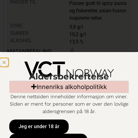
PASSER TIL:
Passer godt til spicy pasta
og fiskeretter, asian-fusion
inspirerte retter.
SYRE:
5,9 g/l
SUKKER:
10,2 g/l
ALKOHOL:
13,5 %
MATANBEFALING:
Aldersbekreftelse
Innenriks alkoholpolitikk
Til Vinmonopolet
Denne nettsiden inneholder informasjon om viner.
Siden er ment for personer som er over den lovlige
aldersgrensen på 18 år.
Jeg er under 18 år
Out Of
Office