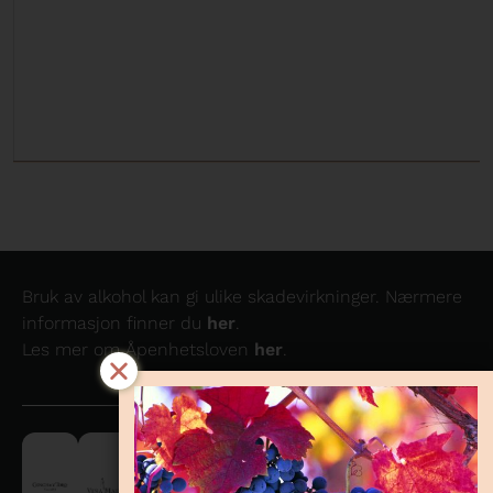
Bruk av alkohol kan gi ulike skadevirkninger. Nærmere
informasjon finner du
her
.
Les mer om Åpenhetsloven
her
.