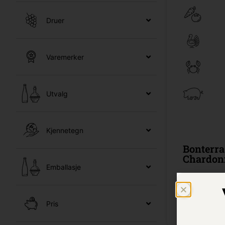
Druer
Varemerker
Utvalg
Kjennetegn
Bonterra
Chardon
Emballasje
0,75l cl /
Ba
Pris
Kr 239,