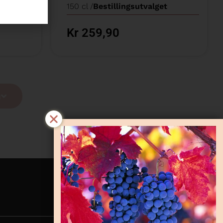
t
150 cl /
Bestillingsutvalget
Kr 259,90
a