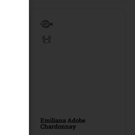
y BiB
Emiliana Adobe
Chardonnay