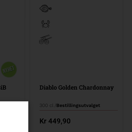
BiB
Diablo Golden Chardonnay
t
300 cl /
Bestillingsutvalget
Kr 449,90