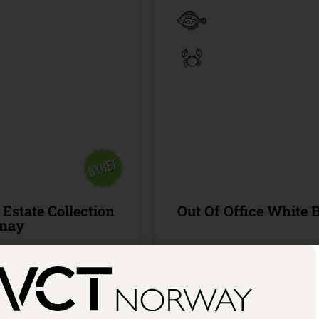
 Estate Collection
Out Of Office White 
nay
sisutvalget
300 cl /
Bestillingsutvalge
90
Kr 369,90