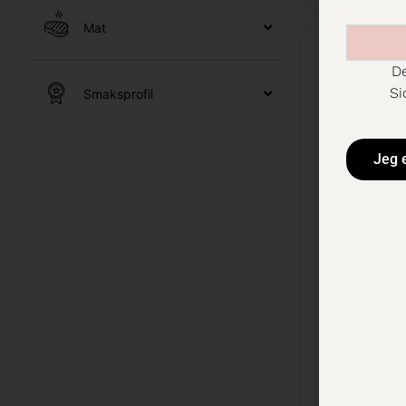
Mat
De
Si
Smaksprofil
Jeg 
Cono Sur
Chardon