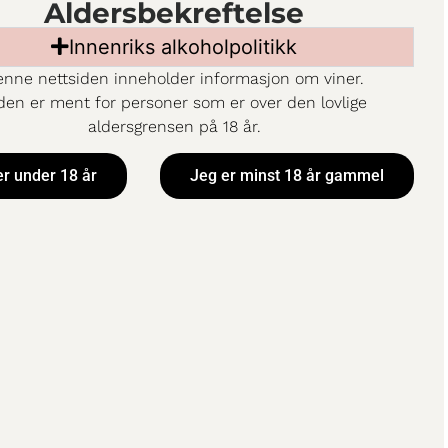
Aldersbekreftelse
Innenriks alkoholpolitikk
nne nettsiden inneholder informasjon om viner.
den er ment for personer som er over den lovlige
aldersgrensen på 18 år.
er under 18 år
Jeg er minst 18 år gammel
 Organic
Trivento Chardonna
nay BiB