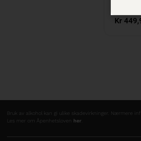
300 cl /
Bas
Kr 449,
Bruk av alkohol kan gi ulike skadevirkninger. Nærmere i
Les mer om Åpenhetsloven
her
.