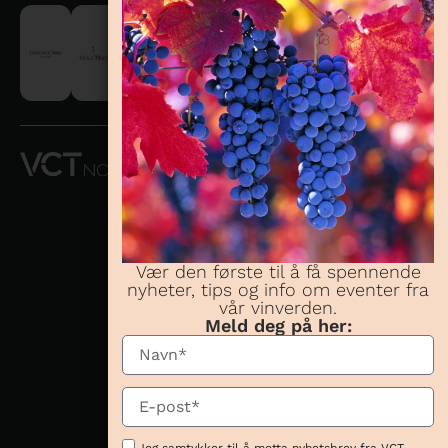
VCT NORWAY
AS OG
CONCHA Y
TORO
NORWAY AS
Vær den første til å få spennende
nyheter, tips og info om eventer fra
Telefon:
23 08 38
vår vinverden.
70
Meld deg på her:
Besøksadresse:
Karenslyst allé 16,
0278 Oslo
Postadresse:
Karenslyst allé 16,