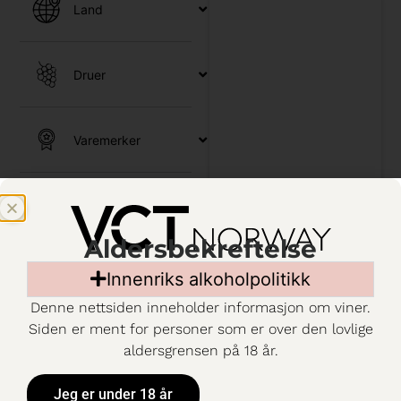
Land
Druer
Varemerker
Utvalg
Aldersbekreftelse
Kjennetegn
Innenriks alkoholpolitikk
Denne nettsiden inneholder informasjon om viner.
Siden er ment for personer som er over den lovlige
Emballasje
aldersgrensen på 18 år.
Jeg er under 18 år
c