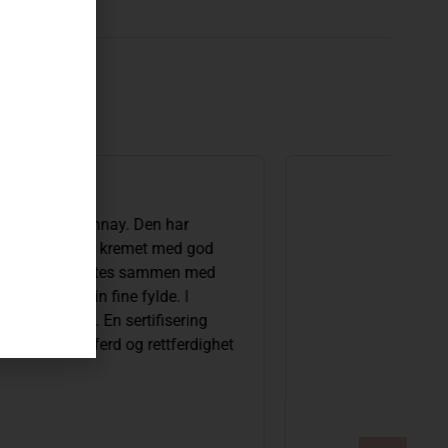
 BiB
Økologisk
NGSUTVALGET
ig hvitvin med duft og smak av sitrus, pære og
rrassevin, men passer også like godt til salater
yte med gode venner.