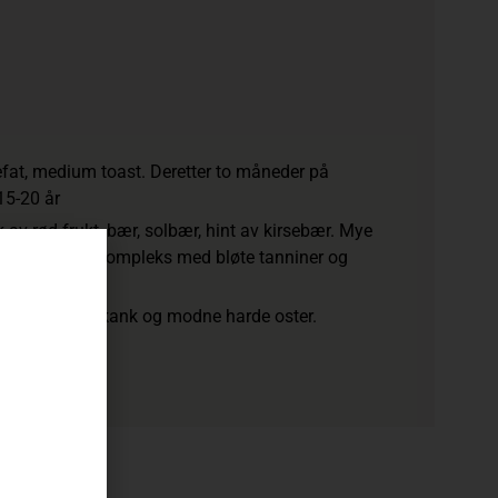
fat, medium toast. Deretter to måneder på
15-20 år
av rød frukt, bær, solbær, hint av kirsebær. Mye
ner. Fyldig og kompleks med bløte tanniner og
yteretter, lammeskank og modne harde oster.