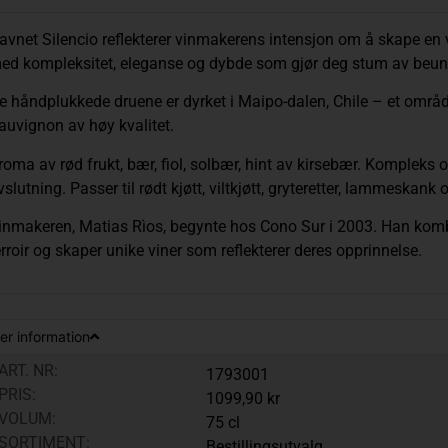
avnet Silencio reflekterer vinmakerens intensjon om å skape en vi
ed kompleksitet, eleganse og dybde som gjør deg stum av beun
e håndplukkede druene er dyrket i Maipo-dalen, Chile – et områ
auvignon av høy kvalitet.
roma av rød frukt, bær, fiol, solbær, hint av kirsebær. Kompleks
vslutning. Passer til rødt kjøtt, viltkjøtt, gryteretter, lammeskan
inmakeren, Matias Rìos, begynte hos Cono Sur i 2003. Han kombi
erroir og skaper unike viner som reflekterer deres opprinnelse.
er information
ART. NR:
1793001
PRIS:
1099,90 kr
VOLUM:
75 cl
SORTIMENT:
Bestillingsutvalg