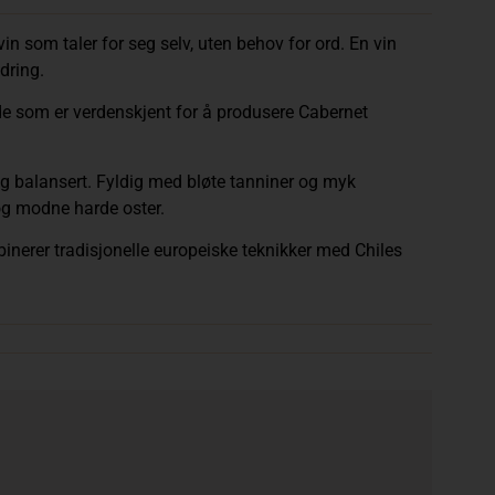
n som taler for seg selv, uten behov for ord. En vin
dring.
de som er verdenskjent for å produsere Cabernet
 og balansert. Fyldig med bløte tanniner og myk
k og modne harde oster.
nerer tradisjonelle europeiske teknikker med Chiles