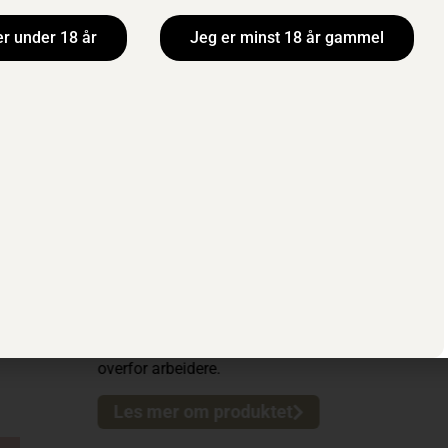
er under 18 år
Jeg er minst 18 år gammel
Til Vinmonopolet
Out Of Office White
Klimasmart emballasje
369,90 KR
/
300 CL
/
BESTILLI
Out Of Office er en frisk og frukt
honningmelon. En lett og saftig te
og fiskeretter – eller bare til å n
Les mer om produktet