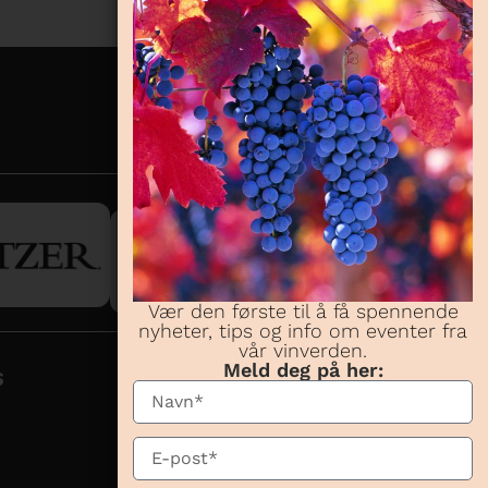
Vær den første til å få spennende
nyheter, tips og info om eventer fra
vår vinverden.
Meld deg på her:
S