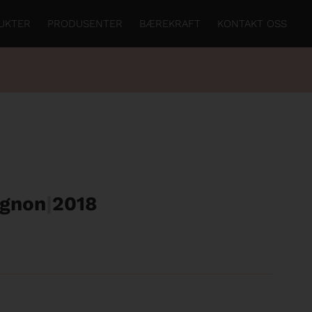
UKTER
PRODUSENTER
BÆREKRAFT
KONTAKT OSS
ignon
|
2018