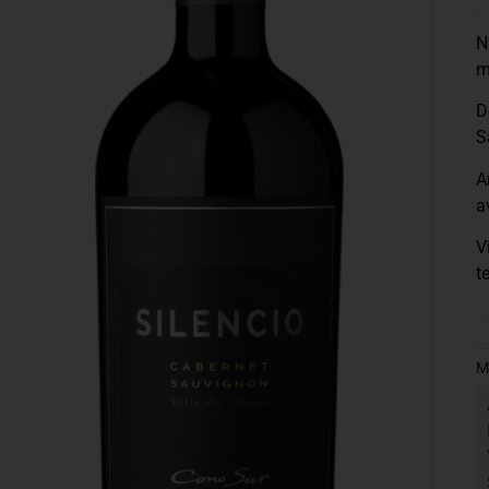
N
m
D
S
A
a
V
t
M