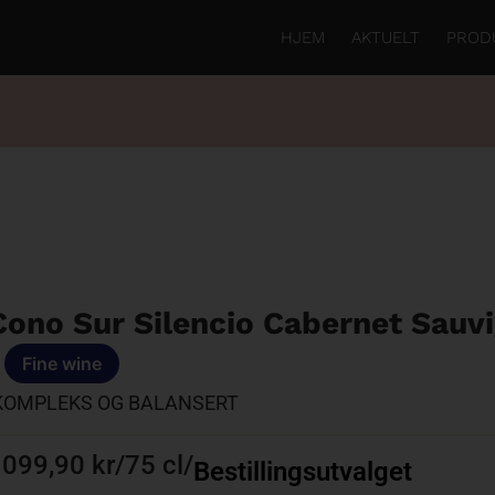
HJEM
AKTUELT
PROD
Cono Sur Silencio Cabernet Sauv
Fine wine
KOMPLEKS OG BALANSERT
1099,90 kr
/
75 cl
/
Bestillingsutvalget