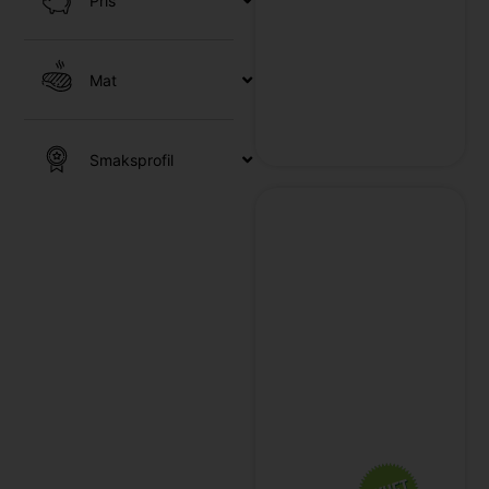
Pris
c
/
Mat
Smaksprofil