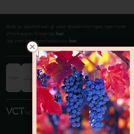
Bruk av alkohol kan gi ulike skadevirkninger. Nærmere
informasjon finner du
her
.
Les mer om Åpenhetsloven
her
.
VCT NORWAY
AS OG
CONCHA Y
TORO