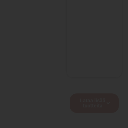
c
/
Lataa lisää
tuotteita