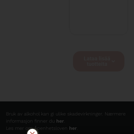
Lataa lisää
tuotteita
Bruk av alkohol kan gi ulike skadevirkninger. Nærmere
informasjon finner du
her
.
Les mer om Åpenhetsloven
her
.