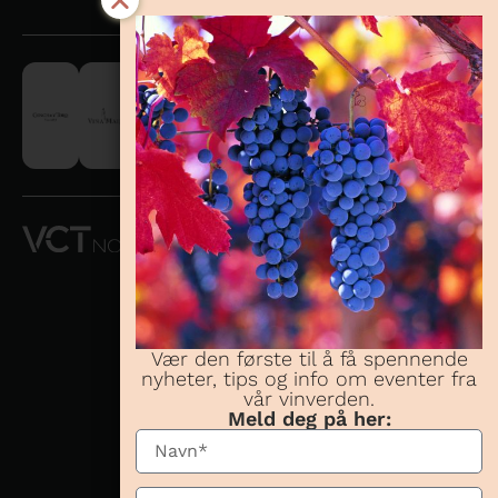
VCT NORWAY
AS OG
CONCHA Y
TORO
NORWAY AS
Vær den første til å få spennende
nyheter, tips og info om eventer fra
Telefon:
23 08 38
vår vinverden.
70
Meld deg på her:
Besøksadresse:
Karenslyst allé 16,
0278 Oslo