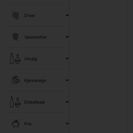
Druer
Varemerker
Utvalg
Kjennetegn
Emballasje
c
Pris
/