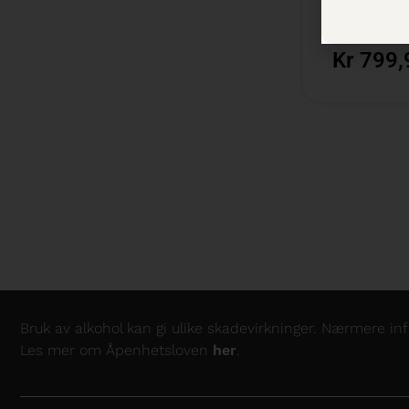
75 cl /
Besti
Kr 799,
Bruk av alkohol kan gi ulike skadevirkninger. Nærmere i
Les mer om Åpenhetsloven
her
.