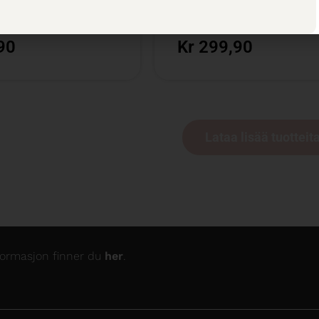
llingsutvalget
75 cl /
Bestillingsutvalget
90
Kr 299,90
Lataa lisää tuotteit
nformasjon finner du
her
.