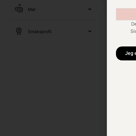
Mat
De
Si
Smaksprofil
Jeg 
Trivento