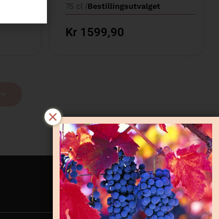
75 cl /
Bestillingsutvalget
Kr 1599,90
a