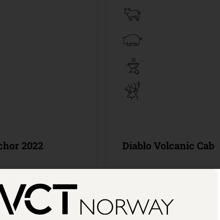
chor 2022
Diablo Volcanic Cab
llingsutvalget
300 cl /
Bestillingsutvalge
,90
Kr 449,90