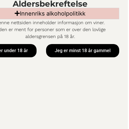
Aldersbekreftelse
Innenriks alkoholpolitikk
nne nettsiden inneholder informasjon om viner.
den er ment for personer som er over den lovlige
aldersgrensen på 18 år.
er under 18 år
Jeg er minst 18 år gammel
 Eolo
Marques de Casa Co
Heritage