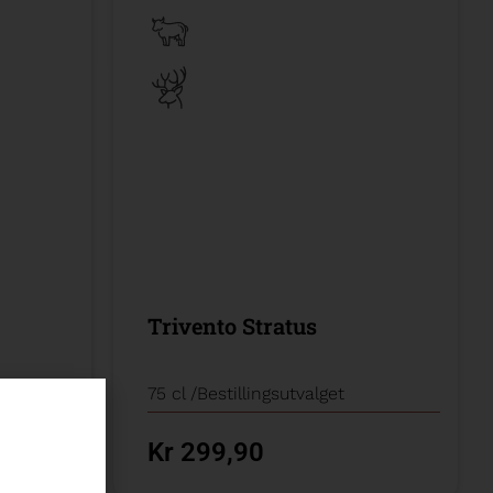
Trivento Stratus
t
75 cl /
Bestillingsutvalget
Kr 299,90