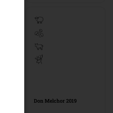
ncha
Don Melchor 2019