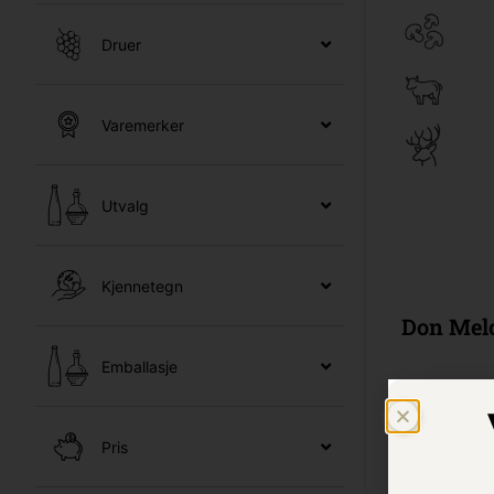
Druer
Varemerker
Utvalg
Kjennetegn
Don Mel
Emballasje
75 cl /
Besti
Pris
Kr 1299