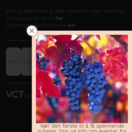
Bruk av alkohol kan gi ulike skadevirkninger. Nærmere
informasjon finner du
her
.
Les mer om Åpenhetsloven
her
.
VCT NORWAY
AS OG
CONCHA Y
TORO
NORWAY AS
Vær den første til å få spennende
nyheter, tips og info om eventer fra
Telefon:
23 08 38