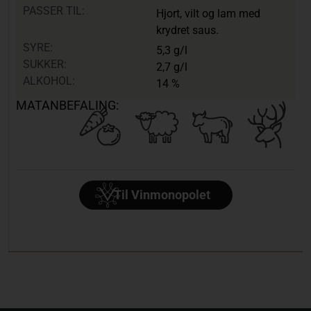
PASSER TIL:
Hjort, vilt og lam med
krydret saus.
SYRE:
5,3 g/l
SUKKER:
2,7 g/l
ALKOHOL:
14 %
MATANBEFALING:
Til Vinmonopolet