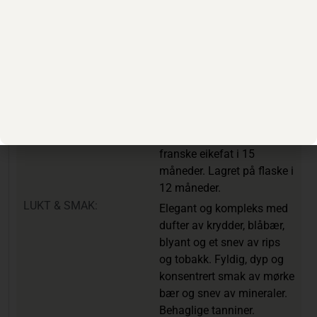
Franc 5%,
KORKTYPE:
Naturkork
LAND:
Chile
OMRÅDE:
Cachapoal Valley, D.O.
Peumo
PRODUSENT:
Concha y Toro
METODE:
Håndplukkede druer.
Lagret på (85% nye)
franske eikefat i 15
måneder. Lagret på flaske i
12 måneder.
LUKT & SMAK:
Elegant og kompleks med
dufter av krydder, blåbær,
blyant og et snev av rips
og tobakk. Fyldig, dyp og
konsentrert smak av mørke
bær og snev av mineraler.
Behaglige tanniner.