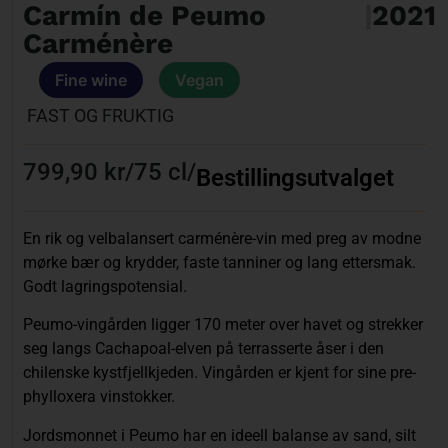
Carmín de Peumo
|
2021
Carménère
Fine wine
Vegan
FAST OG FRUKTIG
799,90 kr
/
75 cl
/
Bestillingsutvalget
En rik og velbalansert carménère-vin med preg av modne
mørke bær og krydder, faste tanniner og lang ettersmak.
Godt lagringspotensial.
Peumo-vingården ligger 170 meter over havet og strekker
seg langs Cachapoal-elven på terrasserte åser i den
chilenske kystfjellkjeden. Vingården er kjent for sine pre-
phylloxera vinstokker.
Jordsmonnet i Peumo har en ideell balanse av sand, silt