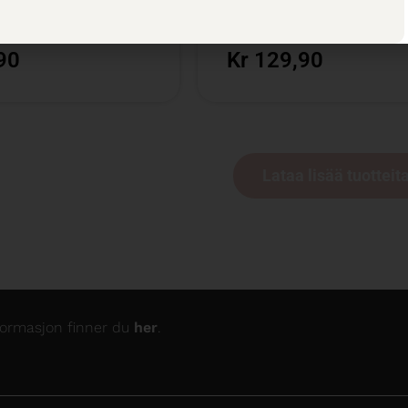
llingsutvalget
75 cl /
Basisutvalget
90
Kr 129,90
Lataa lisää tuotteit
nformasjon finner du
her
.