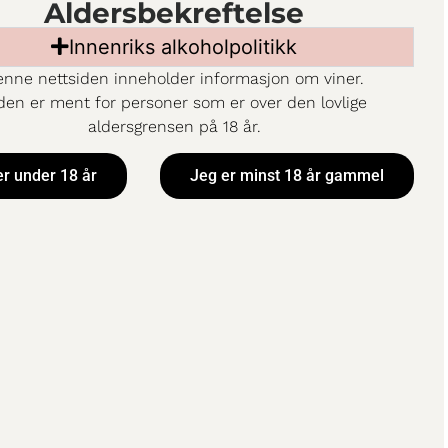
Aldersbekreftelse
Innenriks alkoholpolitikk
nne nettsiden inneholder informasjon om viner.
den er ment for personer som er over den lovlige
aldersgrensen på 18 år.
er under 18 år
Jeg er minst 18 år gammel
inot Noir
Trivento Reserve
Chardonnay