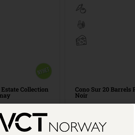
 Estate Collection
Cono Sur 20 Barrels 
nay
Noir
sisutvalget
75 cl cl /
Bestillingsutvalget
90
Kr 269,90