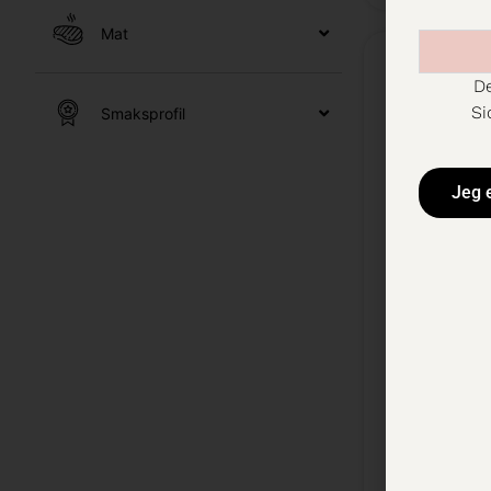
Mat
De
Si
Smaksprofil
Jeg 
Amelia P