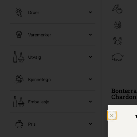
Druer
Varemerker
Utvalg
Kjennetegn
Bonterra
Chardon
Emballasje
0,75l cl /
Ba
Pris
Kr 239,