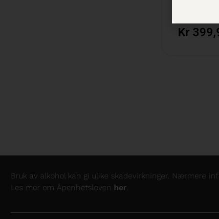
75 cl /
Besti
Kr 399,
Bruk av alkohol kan gi ulike skadevirkninger. Nærmere i
Les mer om Åpenhetsloven
her
.