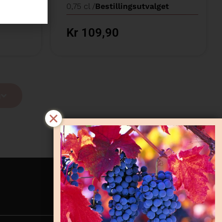
0,75 cl /
Bestillingsutvalget
Kr 109,90
a