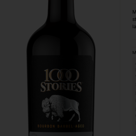
M
s
l
M