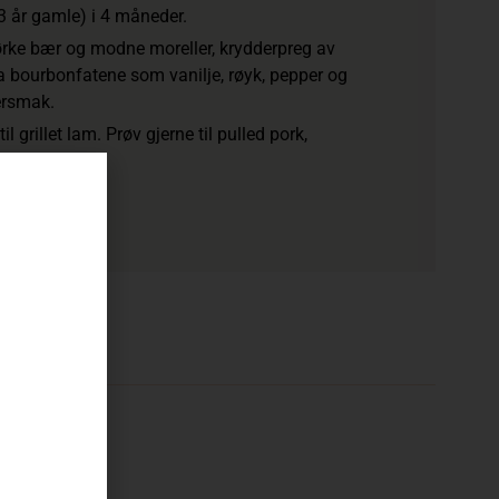
13 år gamle) i 4 måneder.
ke bær og modne moreller, krydderpreg av
fra bourbonfatene som vanilje, røyk, pepper og
ersmak.
l grillet lam. Prøv gjerne til pulled pork,
areribs.