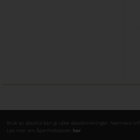
Bruk av alkohol kan gi ulike skadevirkninger. Nærmere i
Les mer om Åpenhetsloven
her
.