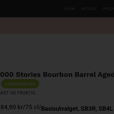
HJEM
AKTUELT
PROD
1000 Stories Bourbon Barrel Age
Lettvektsflaske
FAST OG FRUKTIG
84,90 kr
/
75 cl
/
Basisutvalget
,
SB3R
,
SB4L