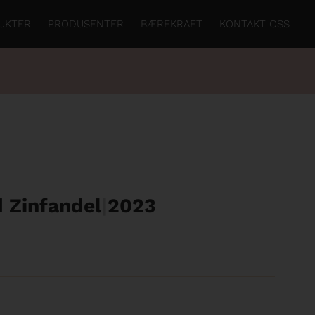
UKTER
PRODUSENTER
BÆREKRAFT
KONTAKT OSS
d Zinfandel
|
2023