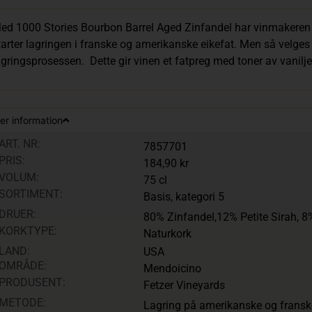
ed 1000 Stories Bourbon Barrel Aged Zinfandel har vinmakeren
tarter lagringen i franske og amerikanske eikefat. Men så velges b
agringsprosessen. Dette gir vinen et fatpreg med toner av vanil
er information
ART. NR:
7857701
PRIS:
184,90 kr
VOLUM:
75 cl
SORTIMENT:
Basis, kategori 5
DRUER:
80% Zinfandel,12% Petite Sirah, 8
KORKTYPE:
Naturkork
LAND:
USA
OMRÅDE:
Mendoicino
PRODUSENT:
Fetzer Vineyards
METODE:
Lagring på amerikanske og franske