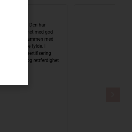
 BiB
Økologisk
NGSUTVALGET
ig hvitvin med duft og smak av sitrus, pære og
rrassevin, men passer også like godt til salater
yte med gode venner.