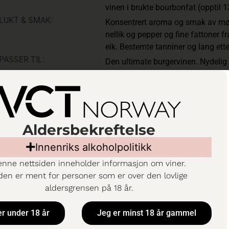
vinen i brukte bourbonfat (opptil 
LUKT & SMAK:
Konsentrert aroma og smak av mør
nellik og pepper og fine fattoner 
eik. Bestemte tanniner og lang ett
PASSER TIL:
Den ultimate burgervinen. Nydelig ti
honningglasert ribbe eller grillet sp
SYRE:
6,5 g/l
SUKKER:
8 g/l
ALKOHOL:
14,5 %
Aldersbekreftelse
ATANBEFALING:
Innenriks alkoholpolitikk
nne nettsiden inneholder informasjon om viner.
den er ment for personer som er over den lovlige
aldersgrensen på 18 år.
Til Vinmonopolet
er under 18 år
Jeg er minst 18 år gammel