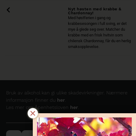
Nyt høsten med krabbe &
Chardonnay!
Med høstferien i gang og
krabbesesongen i full sving, er det
mye å glede seg over. Matcher du
krabbe med en frisk hvitvin som
chilensk Chardonnay, får du en herlig
smaksopplevelse.
Bruk av alkohol kan gi ulike skadevirkninger. Nærmere
informasjon finner du
her
.
Les mer om Åpenhetsloven
her
.