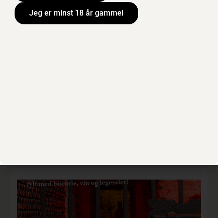
strukturert, med
Jeg er minst 18 år gammel
moden frukt og en
fyldig avslutning med
innslag av kandisert
ingefær.
Les mer om
produktet