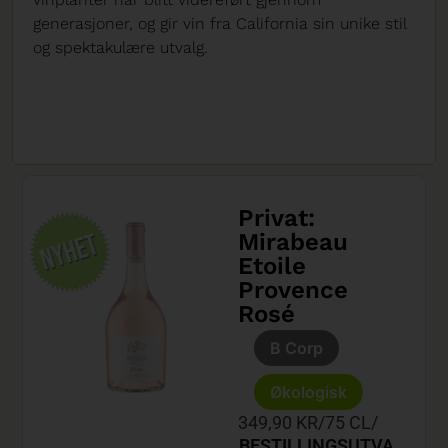
generasjoner, og gir vin fra California sin unike stil
og spektakulære utvalg.
Privat:
Mirabeau
Etoile
Provence
Rosé
B Corp
Økologisk
349,90 KR
/
75 CL
/
BESTILLINGSUTVA