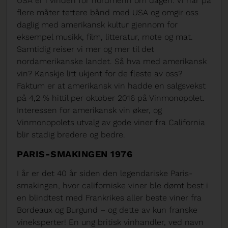
USA er i vinden for nordmenn om dagen. Vi har på
flere måter tettere bånd med USA og omgir oss
daglig med amerikansk kultur gjennom for
eksempel musikk, film, litteratur, mote og mat.
Samtidig reiser vi mer og mer til det
nordamerikanske landet. Så hva med amerikansk
vin? Kanskje litt ukjent for de fleste av oss?
Faktum er at amerikansk vin hadde en salgsvekst
på 4,2 % hittil per oktober 2016 på Vinmonopolet.
Interessen for amerikansk vin øker, og
Vinmonopolets utvalg av gode viner fra California
blir stadig bredere og bedre.
PARIS-SMAKINGEN 1976
I år er det 40 år siden den legendariske Paris-
smakingen, hvor californiske viner ble dømt best i
en blindtest med Frankrikes aller beste viner fra
Bordeaux og Burgund – og dette av kun franske
vineksperter! En ung britisk vinhandler, ved navn