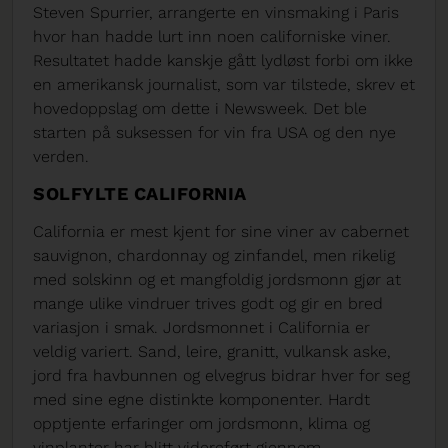
Steven Spurrier, arrangerte en vinsmaking i Paris
hvor han hadde lurt inn noen californiske viner.
Resultatet hadde kanskje gått lydløst forbi om ikke
en amerikansk journalist, som var tilstede, skrev et
hovedoppslag om dette i Newsweek. Det ble
starten på suksessen for vin fra USA og den nye
verden.
SOLFYLTE CALIFORNIA
California er mest kjent for sine viner av cabernet
sauvignon, chardonnay og zinfandel, men rikelig
med solskinn og et mangfoldig jordsmonn gjør at
mange ulike vindruer trives godt og gir en bred
variasjon i smak. Jordsmonnet i California er
veldig variert. Sand, leire, granitt, vulkansk aske,
jord fra havbunnen og elvegrus bidrar hver for seg
med sine egne distinkte komponenter. Hardt
opptjente erfaringer om jordsmonn, klima og
vinplanter har blitt videreført gjennom