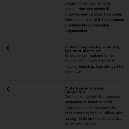
trenger vi noe med mer fylde i
glasset. Noe som passer til
ullsokker, peis og gryter som putrer.
Rødvin er den perfekte følgesvennen
til vintergryter og ovnsbakte
rotgrønnsaker.
Chiles nasjonaldag – en dag
fylt med historier!
18. september markerer Chiles
nasjonaldag – en dag fylt med
historie, lidenskap, legender, og ikke
minst - vin.
Chile kaprer norske
vinhjerter!
Chile har klatret forbi tradisjonsrike
vingiganter og inntatt en solid
tredjeplass på Vinmonopolet for
både hvitvin og rosévin. Tallene taler
for seg - Chile tar vinelskere av «lyst
og lett» med storm!