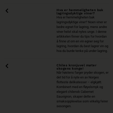
Hva er hemmeligheten bak
lagringsdyktige viner?
Hva er hemmeligheten bak
lagringsdyktige viner? Noen viner er
bedre egnet for lagring, mens andre
viner helst skal nytes unge. I denne
artikkelen finner du tips for hvordan
å finne ut om en vin egner seg for
lagring, hvordan du best lagrer vin og
hva du burde tenke på under lagring.
Chiles kronjuvel møter
skogens konge!
Når høstens farger pryder skogen, er
det tid for å nyte en av Norges
flotteste delikatesser – elgkjøtt.
Kombinert med en fløyelsmyk og
elegant chilensk Cabernet
Sauvignon, skaper dette en
smaksopplevelse som virkelig feirer
sesongen.