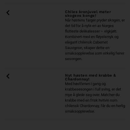
Chiles kronjuvel møter
skogens konge!
Når høstens farger pryder skogen, er
det tid for å nyte en av Norges
flotteste delikatesser – elgkjøtt.
Kombinert med en fløyelsmyk og
elegant chilensk Cabernet
Sauvignon, skaper dette en
smaksopplevelse som virkelig feirer
sesongen.
Nyt høsten med krabbe &
Chardonnay!
Med høstferien i gang og
krabbesesongen i full sving, er det
mye å glede seg over. Matcher du
krabbe med en frisk hvitvin som
chilensk Chardonnay, får du en herlig
smaksopplevelse.