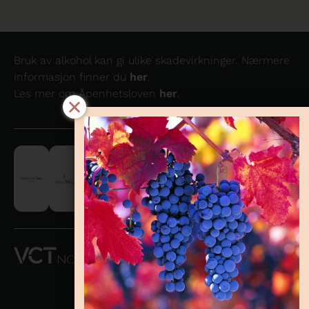
Bruk av alkohol kan gi ulike skadevirkninger. Nærmere
informasjon finner du
her
.
Les mer om Åpenhetsloven
her
.
VCT NORWAY
AS OG
CONCHA Y
TORO