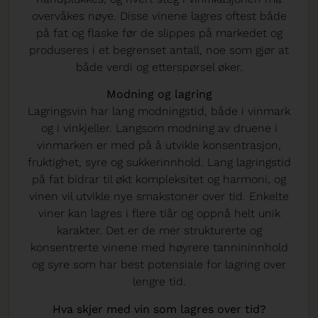
overvåkes nøye. Disse vinene lagres oftest både
på fat og flaske før de slippes på markedet og
produseres i et begrenset antall, noe som gjør at
både verdi og etterspørsel øker.
Modning og lagring
Lagringsvin har lang modningstid, både i vinmark
og i vinkjeller. Langsom modning av druene i
vinmarken er med på å utvikle konsentrasjon,
fruktighet, syre og sukkerinnhold. Lang lagringstid
på fat bidrar til økt kompleksitet og harmoni, og
vinen vil utvikle nye smakstoner over tid. Enkelte
viner kan lagres i flere tiår og oppnå helt unik
karakter. Det er de mer strukturerte og
konsentrerte vinene med høyrere tannininnhold
og syre som har best potensiale for lagring over
lengre tid.
Hva skjer med vin som lagres over tid?