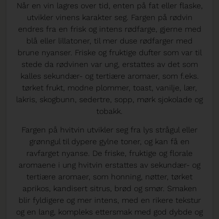
Når en vin lagres over tid, enten på fat eller flaske,
utvikler vinens karakter seg. Fargen på rødvin
endres fra en frisk og intens rødfarge, gjerne med
blå eller lillatoner, til mer duse rødfarger med
brune nyanser. Friske og fruktige dufter som var til
stede da rødvinen var ung, erstattes av det som
kalles sekundær- og tertiære aromaer, som f.eks.
tørket frukt, modne plommer, toast, vanilje, lær,
lakris, skogbunn, sedertre, sopp, mørk sjokolade og
tobakk.
Fargen på hvitvin utvikler seg fra lys strågul eller
grønngul til dypere gylne toner, og kan få en
ravfarget nyanse. De friske, fruktige og florale
aromaene i ung hvitvin erstattes av sekundær- og
tertiære aromaer, som honning, nøtter, tørket
aprikos, kandisert sitrus, brød og smør. Smaken
blir fyldigere og mer intens, med en rikere tekstur
og en lang, kompleks ettersmak med god dybde og