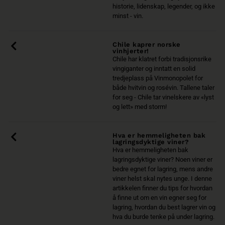
historie, lidenskap, legender, og ikke
minst - vin.
Chile kaprer norske
vinhjerter!
Chile har klatret forbi tradisjonsrike
vingiganter og inntatt en solid
tredjeplass på Vinmonopolet for
både hvitvin og rosévin. Tallene taler
for seg - Chile tar vinelskere av «lyst
og lett» med storm!
Hva er hemmeligheten bak
lagringsdyktige viner?
Hva er hemmeligheten bak
lagringsdyktige viner? Noen viner er
bedre egnet for lagring, mens andre
viner helst skal nytes unge. I denne
artikkelen finner du tips for hvordan
å finne ut om en vin egner seg for
lagring, hvordan du best lagrer vin og
hva du burde tenke på under lagring.