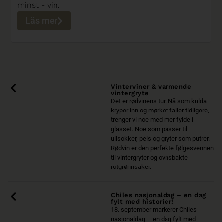
minst - vin.
Läs mer
Vinterviner & varmende
vintergryte
Det er rødvinens tur. Nå som kulda
kryper inn og mørket faller tidligere,
trenger vi noe med mer fylde i
glasset. Noe som passer til
ullsokker, peis og gryter som putrer.
Rødvin er den perfekte følgesvennen
til vintergryter og ovnsbakte
rotgrønnsaker.
Chiles nasjonaldag – en dag
fylt med historier!
18. september markerer Chiles
nasjonaldag – en dag fylt med