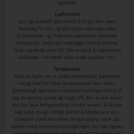
karakter.
Lysforhold
Lys, og spesielt ultrafiolett (UV) lys kan være
skadelig for vin, og kan bryte ned organiske
forbindelser og forårsake uønskede kjemiske
reaksjoner. Dette kan ødelegge vinens aroma,
farge og smak over tid. Det er best å oppbevare
vinflasker i et mørkt eller svakt opplyst rom.
Temperatur
Skal du lagre vin er stabil temperatur særdeles
viktig! Ved for høye temperaturer kan vinen
gjennomgå kjemiske reaksjoner som kan bidra til
tap av aroma, smak og farge. På den andre siden
kan for lave temperaturer hindre vinen i å utvikle
seg best mulig. Unngå derfor å oppbevare vin i
områder med ekstreme temperaturer, eller på
steder med temperatursvingninger. Vin bør lagres
ved jevn temperatur; hvitvin på 6°-10° grader og