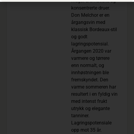
meget aromatiske og
konsentrerte druer.
Don Melchor er en
årgangsvin med
klassisk Bordeaux-stil
og godt
lagringspotensial.
Årgangen 2020 var
varmere og tørrere
enn normalt, og
innhøstningen ble
fremskyndet. Den
varme sommeren har
resultert i en fyldig vin
med intenst frukt
utrykk og elegante
tanniner.
Lagringspotensiale
opp mot 35 år.