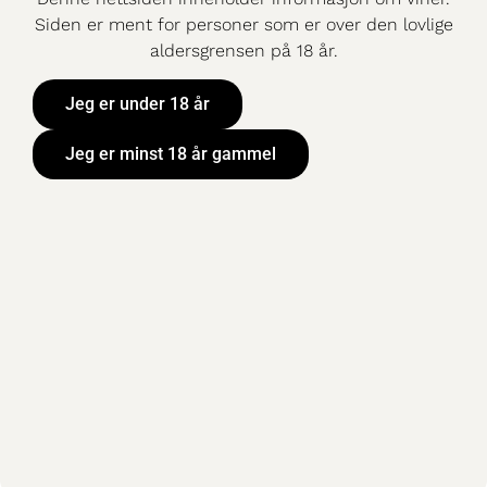
Siden er ment for personer som er over den lovlige
Don Melchor
aldersgrensen på 18 år.
2020
Jeg er under 18 år
Fine wine
1399,90 KR
/
75 CL
/
Jeg er minst 18 år gammel
BESTILLINGSUTVA
LGET
Don Melchor Vineyard
ligger 650 M.o.h. ved
foten av
Andesfjellene på
nordsiden av Maipo-
elven. Magert
jordsmonn, kjølig
Finn vin fra
innflytelse fra fjellene
Vinmonopolet
og lang
modningsperiode gir