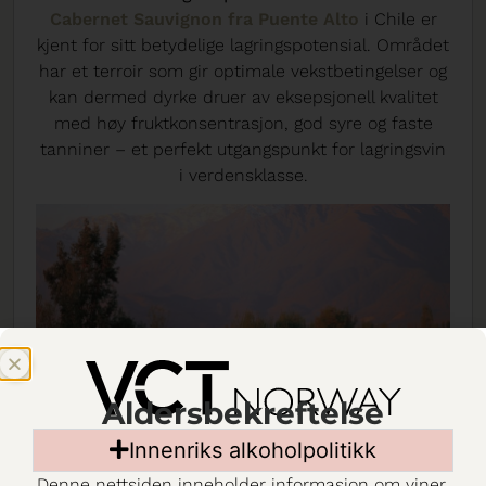
Cabernet Sauvignon fra Puente Alto
i Chile er
kjent for sitt betydelige lagringspotensial. Området
har et terroir som gir optimale vekstbetingelser og
kan dermed dyrke druer av eksepsjonell kvalitet
med høy fruktkonsentrasjon, god syre og faste
tanniner – et perfekt utgangspunkt for lagringsvin
i verdensklasse.
Aldersbekreftelse
Innenriks alkoholpolitikk
Denne nettsiden inneholder informasjon om viner.