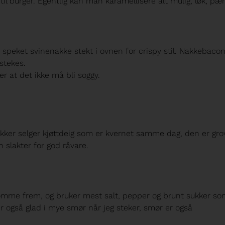
il burger. Egentlig kan man karamellisere alt mulig, løk, pær
 speket svinenakke stekt i ovnen for crispy stil. Nakkebacon 
 stekes.
er at det ikke må bli soggy.
ikker selger kjøttdeig som er kvernet samme dag, den er gro
n slakter for god råvare.
 komme frem, og bruker mest salt, pepper og brunt sukker s
 også glad i mye smør når jeg steker, smør er også