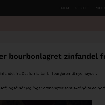
HJEM
AKTUELT
PROD
er bourbonlagret zinfandel f
fandel fra California tar biffburgeren til nye høyder.
osofi, også når jeg lager hamburger som skal gå til en god