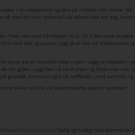
g sukker i en stekepanne og skru på middels høy varme. Når
 på med litt vann underveis så eplene ikke svir seg. Karame
er. Trykk ned med håndflaten til du får 4 like store burgere
rydre med salt og pepper, legg så et lokk på stekepannen o
ne skiver på en mandolin eller rivjern. Legg jordskokken i v
til de blir gyllen. Legg dem så på et papir og dryss over salt,
på gressløk, eventuelt også litt trøffelolje, vend sammen og 
nne skiver av brie, de karamelliserte eplene, sprøstekt
infandel fra California
, fyldig og fruktig med spennende p