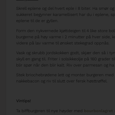
Skrell eplene og del hvert eple i 8 biter. Ha smør o
sukkeret begynner karamellisert har du i eplene, spe
eplene til de er gyllen.
Form den nykvernede kjøttdeigen til 4 like store boll
burgerne på høy varme i 2 minutter på hver side, k
videre på lav varme til ønsket stekegrad oppnås.
Vask og skrubb jordskokken godt, skjær den så i tyn
skyll en gang til. Friter i solsikkeolje på 160 grader 
blir spør når den blir kalt. Riv over parmesan og ha 
Stek briochebrødene lett og monter burgeren med ty
nakkebacon og riv til slutt over fersk høsttrøffel.
Vintips!
Ta biffburgeren til nye høyder med
bourbonlagret z