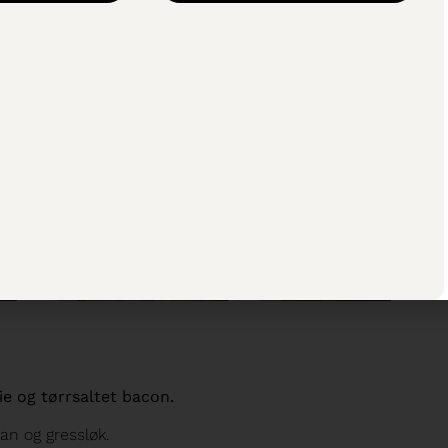
ie og tørrsaltet bacon.
n og gressløk.