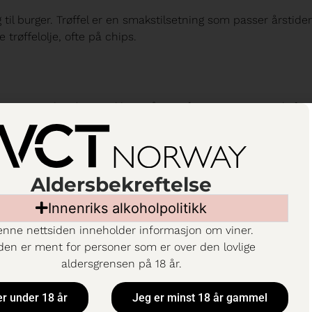
il burger. Trøffel er en smakstilsetning som passer årstiden 
 trøffelolje, ofte på chips.
n. Vin er sødme/syre i ulike nivåer og fungerer som smaksfor
n vin som jeg kan benytte i oppskriften. Jeg ser på det som en 
glasset. Vin kan benyttes og serveres i saus, gryterett eller e
ller glace, pensler burgeren med den og som gir samme under
nende.
Aldersbekreftelse
el lagret på amerikanske bourbonfat.
Hvordan passer den t
Innenriks alkoholpolitikk
nne nettsiden inneholder informasjon om viner.
reg; blant annet fra bourbonfatene den er lagret på, så til
den er ment for personer som er over den lovlige
gg gir det lette sødmepreget i vinen og de karamelliserte eplen
aldersgrensen på 18 år.
som passer perfekt til vintersesongen vi er i nå, den bidrar
er under 18 år
Jeg er minst 18 år gammel