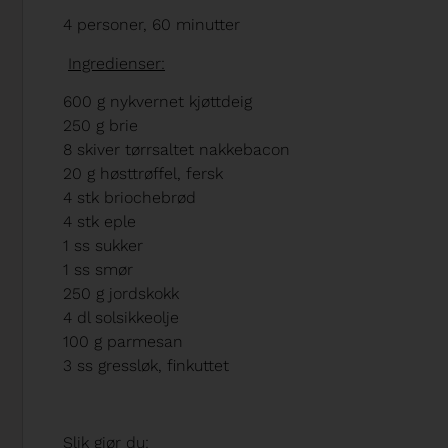
4 personer, 60 minutter
Ingredienser:
600 g nykvernet kjøttdeig
250 g brie
8 skiver tørrsaltet nakkebacon
20 g høsttrøffel, fersk
4 stk briochebrød
4 stk eple
1 ss sukker
1 ss smør
250 g jordskokk
4 dl solsikkeolje
100 g parmesan
3 ss gressløk, finkuttet
Slik gjør du: