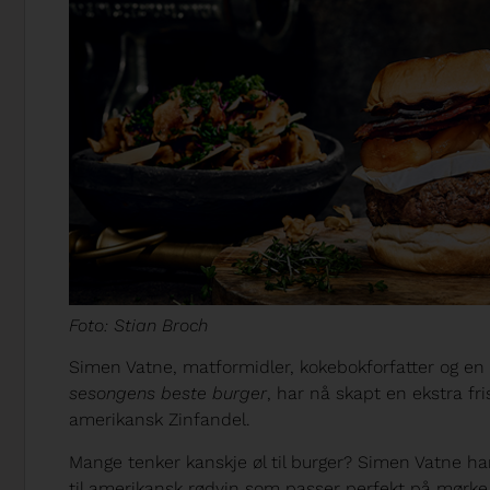
Foto: Stian Broch
Simen Vatne, matformidler, kokebokforfatter og en 
sesongens beste burger
, har nå skapt en ekstra fr
amerikansk Zinfandel.
Mange tenker kanskje øl til burger? Simen Vatne h
til amerikansk rødvin som passer perfekt på mørke