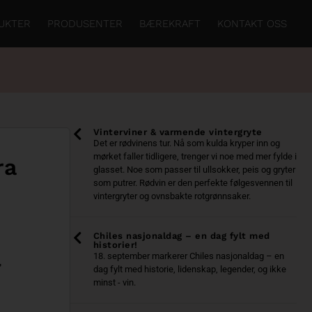
UKTER
PRODUSENTER
BÆREKRAFT
KONTAKT OSS
Vinterviner & varmende vintergryte
Det er rødvinens tur. Nå som kulda kryper inn og
mørket faller tidligere, trenger vi noe med mer fylde i
ra
glasset. Noe som passer til ullsokker, peis og gryter
som putrer. Rødvin er den perfekte følgesvennen til
vintergryter og ovnsbakte rotgrønnsaker.
Chiles nasjonaldag – en dag fylt med
historier!
18. september markerer Chiles nasjonaldag – en
,
dag fylt med historie, lidenskap, legender, og ikke
minst - vin.