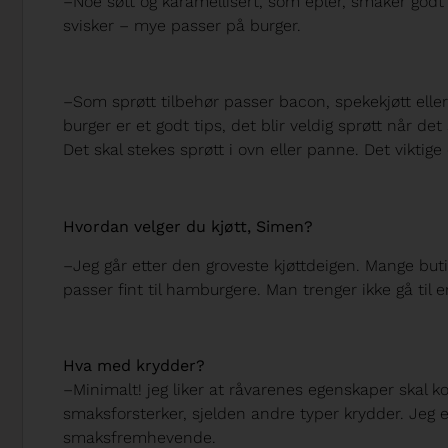
–Noe søtt og karamellisert, som epler, smaker godt t
svisker – mye passer på burger.
–Som sprøtt tilbehør passer bacon, spekekjøtt eller
burger er et godt tips, det blir veldig sprøtt når det
Det skal stekes sprøtt i ovn eller panne. Det viktige 
Hvordan velger du kjøtt, Simen?
–Jeg går etter den groveste kjøttdeigen. Mange but
passer fint til hamburgere. Man trenger ikke gå til e
Hva med krydder?
–Minimalt! jeg liker at råvarenes egenskaper skal
smaksforsterker, sjelden andre typer krydder. Jeg er
smaksfremhevende.