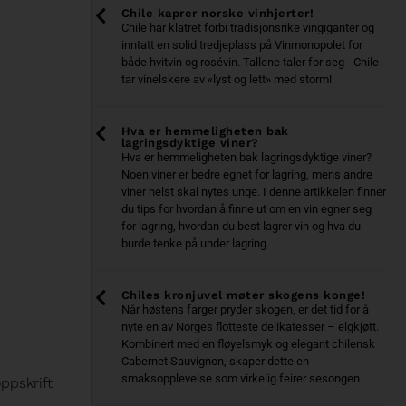
Chile kaprer norske vinhjerter!
Chile har klatret forbi tradisjonsrike vingiganter og
inntatt en solid tredjeplass på Vinmonopolet for
både hvitvin og rosévin. Tallene taler for seg - Chile
tar vinelskere av «lyst og lett» med storm!
Hva er hemmeligheten bak
lagringsdyktige viner?
Hva er hemmeligheten bak lagringsdyktige viner?
Noen viner er bedre egnet for lagring, mens andre
viner helst skal nytes unge. I denne artikkelen finner
du tips for hvordan å finne ut om en vin egner seg
for lagring, hvordan du best lagrer vin og hva du
burde tenke på under lagring.
Chiles kronjuvel møter skogens konge!
Når høstens farger pryder skogen, er det tid for å
e
nyte en av Norges flotteste delikatesser – elgkjøtt.
Kombinert med en fløyelsmyk og elegant chilensk
Cabernet Sauvignon, skaper dette en
smaksopplevelse som virkelig feirer sesongen.
ppskrift