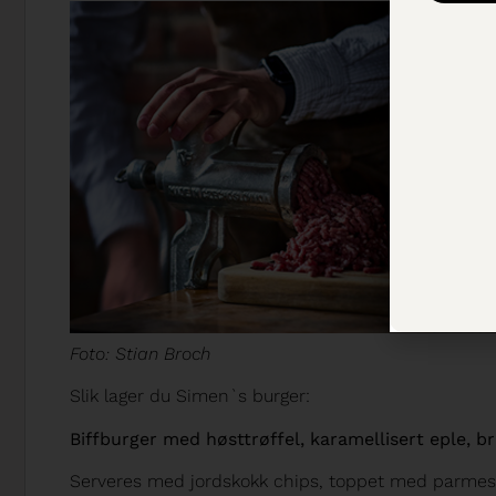
Foto: Stian Broch
Slik lager du Simen`s burger:
Biffburger med høsttrøffel, karamellisert eple, br
Serveres med jordskokk chips, toppet med parmesa