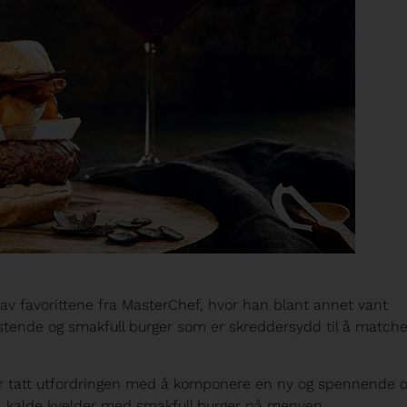
av favorittene fra MasterChef, hvor han blant annet vant
istende og smakfull burger som er skreddersydd til å match
ar tatt utfordringen med å komponere en ny og spennende o
, kalde kvelder med smakfull burger på menyen.