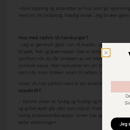
–God topping og sideretter er hva som gir spenning t
med en litt jordaktig, høstlig smak. Jeg bruker gjerne
Hva med rødvin til hamburger?
–Jeg er generelt glad i vin til maten, og vin i mate
til kjøtt, fisk og grønnsaker. Det er artig å finne e
symfoni når du får smaken av vin både i retten og 
(innkokt saus). Man reduserer en vin til det vi ka
som når man drikker vinen til retten, virkelig spen
Vinen du har jobbet med er en amerikansk Zinfand
oppskrift?
De
– Denne vinen er fyldig og fruktig og har masse særp
Si
og grillet kjøtt går den som hånd i hanske. I tille
herlig smakskombinasjon. Vinen har også undertoner 
sette stemningen.
Jeg 