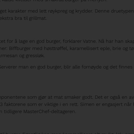
eget karakter med lett røykpreg og krydder. Denne druetype
kstra bra til grillmat.
t for å lage en god burger, forklarer Vatne. Nå har han ska
 Biffburger med høsttrøffel, karamellisert eple, brie og tø
rmesan og gressløk.
. Serverer man en god burger, blir alle fornøyde og det finnes 
mponentene som gjør at mat smaker godt. Det er også en av
 3 faktorene som er viktige i en rett. Simen er engasjert når
den tidligere MasterChef-deltageren.