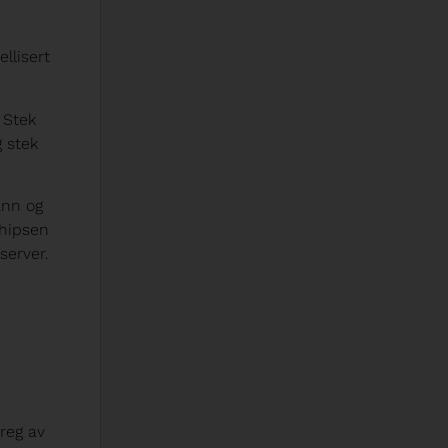
llisert
. Stek
g stek
ann og
 chipsen
server.
reg av