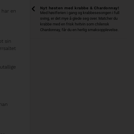
Nyt høsten med krabbe & Chardonnay!
n har en
Med høstferien i gang og krabbesesongen i full
sving, er det mye å glede seg over. Matcher du
krabbe med en frisk hvitvin som chilensk
Chardonnay, får du en herlig smaksopplevelse.
pt sin
rrsaltet
utallige
 han