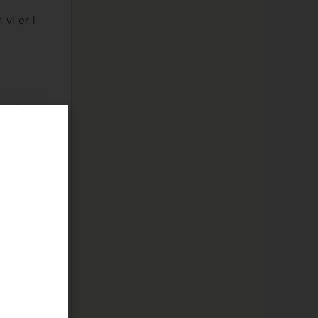
vi er i
sterker
herlig
n glace
toner
il din
 burger
e en
 til å