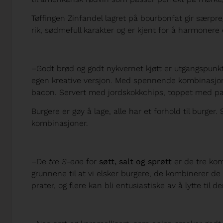
Tøffingen Zinfandel lagret på bourbonfat gir særpr
rik, sødmefull karakter og er kjent for å harmonere e
­­–Godt brød og godt nykvernet kjøtt er utgangspunkte
egen kreative versjon. Med spennende kombinasjoner:
bacon. Servert med jordskokkchips, toppet med pa
Burgere er gøy å lage, alle har et forhold til burger
kombinasjoner.
–De
tre S-ene
for
søtt, salt og sprøtt
er de tre ko
grunnene til at vi elsker burgere, de kombinerer de
prater, og flere kan bli entusiastiske av å lytte til 