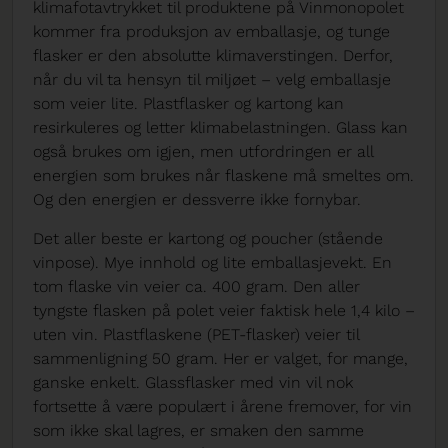
klimafotavtrykket til produktene på Vinmonopolet
kommer fra produksjon av emballasje, og tunge
flasker er den absolutte klimaverstingen. Derfor,
når du vil ta hensyn til miljøet – velg emballasje
som veier lite. Plastflasker og kartong kan
resirkuleres og letter klimabelastningen. Glass kan
også brukes om igjen, men utfordringen er all
energien som brukes når flaskene må smeltes om.
Og den energien er dessverre ikke fornybar.
Det aller beste er kartong og poucher (stående
vinpose). Mye innhold og lite emballasjevekt. En
tom flaske vin veier ca. 400 gram. Den aller
tyngste flasken på polet veier faktisk hele 1,4 kilo –
uten vin. Plastflaskene (PET-flasker) veier til
sammenligning 50 gram. Her er valget, for mange,
ganske enkelt. Glassflasker med vin vil nok
fortsette å være populært i årene fremover, for vin
som ikke skal lagres, er smaken den samme