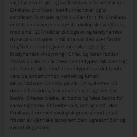
valg for den miljø- og kvalitetsbevisste vinelskeren.
Emiliana prioriterer samfunnsansvar og er
sertifisert Fairtrade og IMO – Fair for Life. Emiliana
er blitt en av verdens største økologiske vingårder,
med sine 1200 hektar økologiske og biodynamisk
dyrkede vinmarker. Emiliana var den aller første
vingården som begynte med økologisk og
biodynamisk vindyrking i Chile, og feirer faktisk
20-års jubileum i år med denne typen miljøvennlig
vin. I landbruket med denne typen tas det bedre
vare på jordsmonnet, vannet og luften.
Miljøproblemer unngås på sikt og kvaliteten på
druene forbedres, slik at vinen rett og slett blir
bedre. Smaker bedre, er bedre og føles bedre for
samvittigheten. Et bedre valg, rett og slett. Hos
Emiliana fremmes økologisk praksis med totalt
fravær av kjemiske sprøytemidler, ugressmidler og
syntetisk gjødsel.