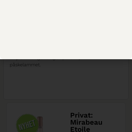
Chile. Passer å drikke alene, men er også perfekt
følge til mat som lyst kjøtt, kylling, skalldyr og
salater.
TIL PÅSKELAMMET
En kraftig
Carmenere
i bag-in box som i tillegg er
miljøsmart og økologisk passer perfekt til
påskelammet.
Privat:
Mirabeau
Etoile