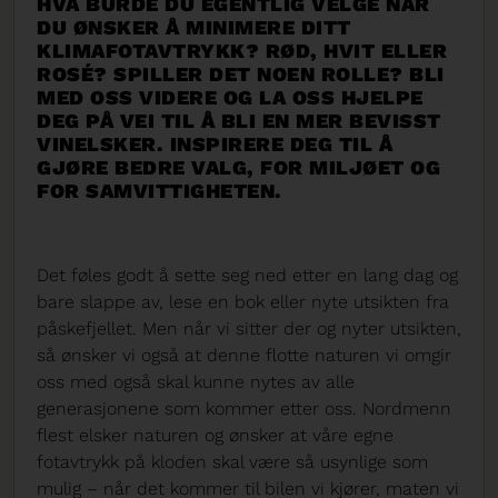
HVA BURDE DU EGENTLIG VELGE NÅR
DU ØNSKER Å MINIMERE DITT
KLIMAFOTAVTRYKK? RØD, HVIT ELLER
ROSÉ? SPILLER DET NOEN ROLLE?
BLI
MED OSS VIDERE OG LA OSS HJELPE
DEG PÅ VEI TIL Å BLI EN MER BEVISST
VINELSKER. INSPIRERE DEG TIL Å
GJØRE BEDRE VALG, FOR MILJØET OG
FOR SAMVITTIGHETEN.
Det føles godt å sette seg ned etter en lang dag og
bare slappe av, lese en bok eller nyte utsikten fra
påskefjellet. Men når vi sitter der og nyter utsikten,
så ønsker vi også at denne flotte naturen vi omgir
oss med også skal kunne nytes av alle
generasjonene som kommer etter oss. Nordmenn
flest elsker naturen og ønsker at våre egne
fotavtrykk på kloden skal være så usynlige som
mulig – når det kommer til bilen vi kjører, maten vi