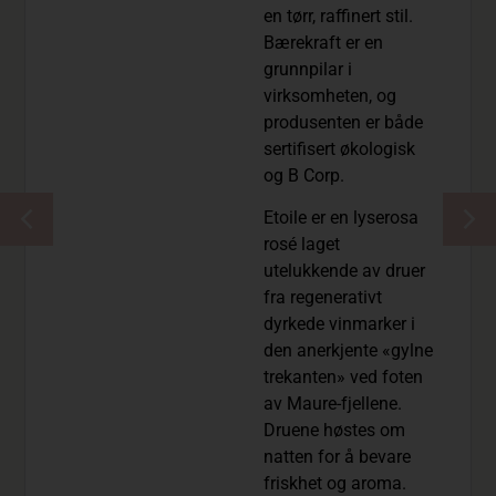
en tørr, raffinert stil.
Bærekraft er en
grunnpilar i
virksomheten, og
produsenten er både
sertifisert økologisk
og B Corp.
Etoile er en lyserosa
rosé laget
utelukkende av druer
fra regenerativt
dyrkede vinmarker i
den anerkjente «gylne
trekanten» ved foten
av Maure-fjellene.
Druene høstes om
natten for å bevare
friskhet og aroma.