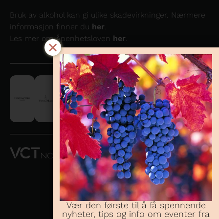
Bruk av alkohol kan gi ulike skadevirkninger. Nærmere
informasjon finner du
her
.
Les mer om Åpenhetsloven
her
.
VCT NORWAY
AS OG
CONCHA Y
TORO
NORWAY AS
Vær den første til å få spennende
nyheter, tips og info om eventer fra
Telefon:
23 08 38