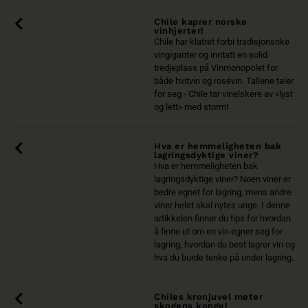
Chile kaprer norske
vinhjerter!
Chile har klatret forbi tradisjonsrike
vingiganter og inntatt en solid
tredjeplass på Vinmonopolet for
både hvitvin og rosévin. Tallene taler
for seg - Chile tar vinelskere av «lyst
og lett» med storm!
Hva er hemmeligheten bak
lagringsdyktige viner?
Hva er hemmeligheten bak
lagringsdyktige viner? Noen viner er
bedre egnet for lagring, mens andre
viner helst skal nytes unge. I denne
artikkelen finner du tips for hvordan
å finne ut om en vin egner seg for
lagring, hvordan du best lagrer vin og
hva du burde tenke på under lagring.
Chiles kronjuvel møter
skogens konge!