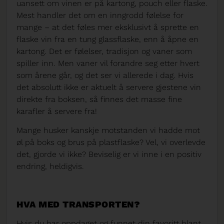
uansett om vinen er på kartong, pouch eller flaske.
Mest handler det om en inngrodd følelse for
mange – at det føles mer eksklusivt å sprette en
flaske vin fra en tung glassflaske, enn å åpne en
kartong. Det er følelser, tradisjon og vaner som
spiller inn. Men vaner vil forandre seg etter hvert
som årene går, og det ser vi allerede i dag. Hvis
det absolutt ikke er aktuelt å servere gjestene vin
direkte fra boksen, så finnes det masse fine
karafler å servere fra!
Mange husker kanskje motstanden vi hadde mot
øl på boks og brus på plastflaske? Vel, vi overlevde
det, gjorde vi ikke? Beviselig er vi inne i en positiv
endring, heldigvis.
HVA MED TRANSPORTEN?
Hvis du har oppdaget og funnet din favoritt blant