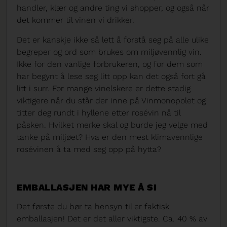
handler, klær og andre ting vi shopper, og også når
det kommer til vinen vi drikker.
Det er kanskje ikke så lett å forstå seg på alle ulike
begreper og ord som brukes om miljøvennlig vin.
Ikke for den vanlige forbrukeren, og for dem som
har begynt å lese seg litt opp kan det også fort gå
litt i surr. For mange vinelskere er dette stadig
viktigere når du står der inne på Vinmonopolet og
titter deg rundt i hyllene etter rosévin nå til
påsken. Hvilket merke skal og burde jeg velge med
tanke på miljøet? Hva er den mest klimavennlige
rosévinen å ta med seg opp på hytta?
EMBALLASJEN HAR MYE Å SI
Det første du bør ta hensyn til er faktisk
emballasjen! Det er det aller viktigste. Ca. 40 % av