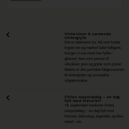
Vinterviner & varmende
vintergryte
Det er rødvinens tur. Nå som kulda
kryper inn og mørket faller tidligere,
trenger vi noe med mer fylde i
glasset. Noe som passer til
ullsokker, peis og gryter som putrer.
Rødvin er den perfekte følgesvennen
til vintergryter og ovnsbakte
rotgrønnsaker.
Chiles nasjonaldag – en dag
fylt med historier!
18. september markerer Chiles
nasjonaldag – en dag fylt med
historie, lidenskap, legender, og ikke
minst - vin.