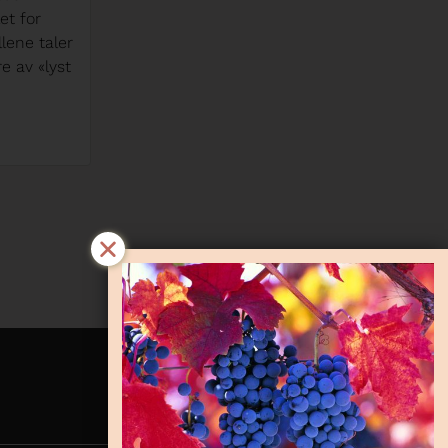
 viner er
det tid for å nyte en av Norges
mens andre
flotteste delikatesser – elgkjøtt.
. I denne
Kombinert med en fløyelsmyk og
or hvordan
elegant chilensk Cabernet
 seg for
Sauvignon, skaper dette en
grer vin og
smaksopplevelse som virkelig feirer
r lagring.
sesongen.
Läs mer