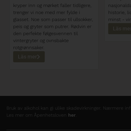
nasjonaldag – en dag fylt med
tredjepla
historie, lidenskap, legender, og ikke
både hvitv
minst - vin.
for seg - C
og lett» m
Läs mer
Läs me
Bruk av alkohol kan gi ulike skadevirkninger. Nærmere i
Les mer om Åpenhetsloven
her
.