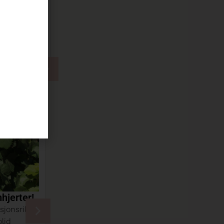
 bak
Chiles kronjuvel møter
skogens konge!
k
Når høstens farger pryder skogen, er