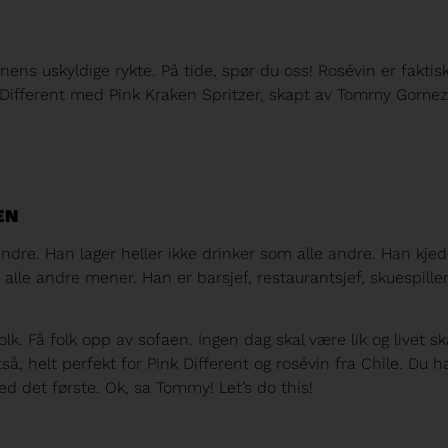
ens uskyldige rykte. På tide, spør du oss! Rosévin er faktis
k Different med Pink Kraken Spritzer, skapt av Tommy Gomez
EN
re. Han lager heller ikke drinker som alle andre. Han kjed
a alle andre mener. Han er barsjef, restaurantsjef, skuespiller
k. Få folk opp av sofaen. Ingen dag skal være lik og livet s
tså, helt perfekt for Pink Different og rosévin fra Chile. Du h
ed det første. Ok, sa Tommy! Let’s do this!