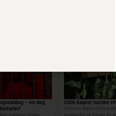
prer norske vinhjerter!
Hva er hemmeligheten
lagringsdyktige viner?
latret forbi tradisjonsrike
r og inntatt en solid
Hva er hemmeligheten ba