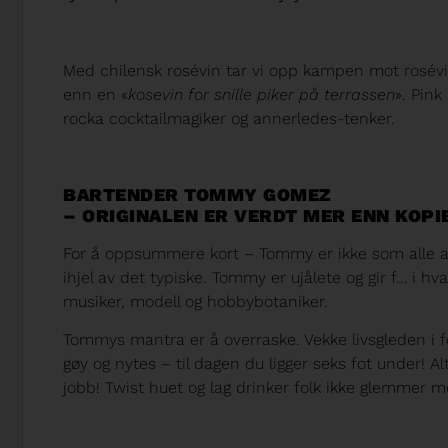
Med chilensk rosévin tar vi opp kampen mot rosévin
enn en «
kosevin for snille piker på terrassen
». Pin
rocka cocktailmagiker og annerledes-tenker.
BARTENDER TOMMY GOMEZ
– ORIGINALEN ER VERDT MER ENN KOPI
For å oppsummere kort – Tommy er ikke som alle and
ihjel av det typiske. Tommy er ujålete og gir f… i hv
musiker, modell og hobbybotaniker.
Tommys mantra er å overraske. Vekke livsgleden i fol
gøy og nytes – til dagen du ligger seks fot under! Al
jobb! Twist huet og lag drinker folk ikke glemmer m