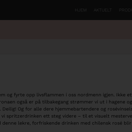
HJEM
AKTUELT
PROD
m og fyrte opp livsflammen i oss nordmenn igjen. Ikke et
Coronaen også er på tilbakegang strømmer vi ut i hagene o
r. Deilig! Og for alle dere hjemmebartendere og rosévinsel
 vi spritzerdrinken ett steg videre – til et visuelt mesterv
 denne lekre, forfriskende drinken med chilensk rosé blir