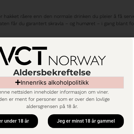
r hakket råere enn den normale drinken du pleier å få serv
laten får du garantert skravla – og humøret – i gang blant fol
Aldersbekreftelse
Innenriks alkoholpolitikk
nne nettsiden inneholder informasjon om viner.
suell opplevelse.
den er ment for personer som er over den lovlige
aldersgrensen på 18 år.
er under 18 år
Jeg er minst 18 år gammel
Chartreuse. Fyll så glasset helt opp med isbiter. Deretter fyl
l kanten. Rør så rundt før du topper drinken med ingefærøl. P