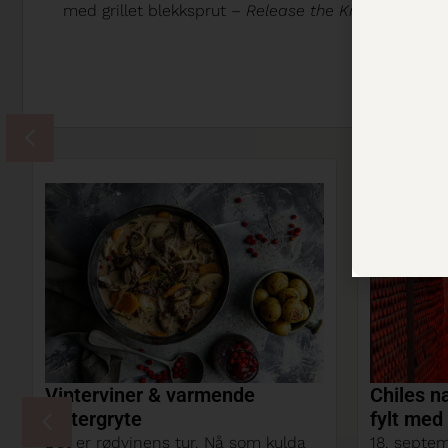
med grillet blekksprut –
Release the Kraken
!
Chiles nasjonaldag – en dag
Chile ka
fylt med historier!
Chile har k
18. september markerer Chiles
vingigante