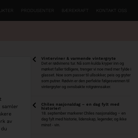
UKTER
PRODUSENTER
BÆREKRAFT
KONTAKT OSS
Vinterviner & varmende vintergryte
Det er rødvinens tur. Nå som kulda kryper inn og
mørket faller tidligere, trenger vi noe med mer fylde i
glasset. Noe som passer til ullsokker, peis og gryter
som putrer. Rødvin er den perfekte følgesvennen til
vintergryter og ovnsbakte rotgrønnsaker.
t
Chiles nasjonaldag – en dag fylt med
g samler
historier!
skere
18. september markerer Chiles nasjonaldag – en
dag fylt med historie, lidenskap, legender, og ikke
erk av
minst - vin.
 du