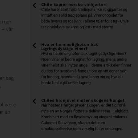
Chile kaprer norske vinhjerter!
Chile har klatret forbi tradisjonsrike vingiganter og
inntatt en solid tredjeplass på Vinmonopolet for
k mer
både hvitvin og rosévin. Tallene taler for seg - Chile
tar vinelskere av «lyst og lett» med storm!
 – vår
Hva er hemmeligheten bak
lagringsdyktige viner?
Hva er hemmeligheten bak lagringsdyktige viner?
Noen viner er bedre egnet for lagring, mens andre
viner helst skal nytes unge. I denne artikkelen finner
du tips for hvordan å finne ut om en vin egner seg
for lagring, hvordan du best lagrer vin og hva du
er seg
burde tenke på under lagring.
,
Chiles kronjuvel møter skogens konge!
kal være
Når høstens farger pryder skogen, er det tid for å
nyte en av Norges flotteste delikatesser – elgkjøtt.
ar én
Kombinert med en fløyelsmyk og elegant chilensk
Cabernet Sauvignon, skaper dette en
smaksopplevelse som virkelig feirer sesongen.