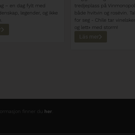
ss på Vinmonopolet for
lagringsdyktige viner? Noen
in og rosévin. Tallene taler
bedre egnet for lagring, 
hile tar vinelskere av «lyst
viner helst skal nytes unge
ed storm!
artikkelen finner du tips f
å finne ut om en vin egner
r
lagring, hvordan du best la
hva du burde tenke på unde
Läs mer
nformasjon finner du
her
.