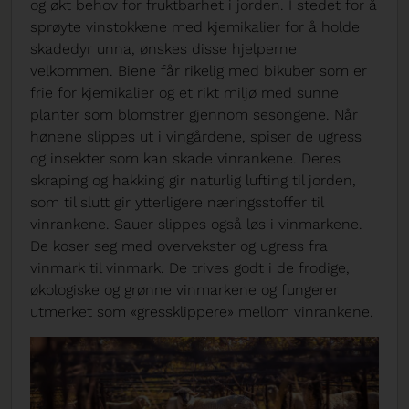
og økt behov for fruktbarhet i jorden. I stedet for å
sprøyte vinstokkene med kjemikalier for å holde
skadedyr unna, ønskes disse hjelperne
velkommen. Biene får rikelig med bikuber som er
frie for kjemikalier og et rikt miljø med sunne
planter som blomstrer gjennom sesongene. Når
hønene slippes ut i vingårdene, spiser de ugress
og insekter som kan skade vinrankene. Deres
skraping og hakking gir naturlig lufting til jorden,
som til slutt gir ytterligere næringsstoffer til
vinrankene. Sauer slippes også løs i vinmarkene.
De koser seg med overvekster og ugress fra
vinmark til vinmark. De trives godt i de frodige,
økologiske og grønne vinmarkene og fungerer
utmerket som «gressklippere» mellom vinrankene.