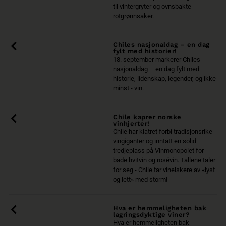
til vintergryter og ovnsbakte
rotgrønnsaker.
Chiles nasjonaldag – en dag
fylt med historier!
18. september markerer Chiles
nasjonaldag – en dag fylt med
historie, lidenskap, legender, og ikke
minst - vin.
Chile kaprer norske
vinhjerter!
Chile har klatret forbi tradisjonsrike
vingiganter og inntatt en solid
tredjeplass på Vinmonopolet for
både hvitvin og rosévin. Tallene taler
for seg - Chile tar vinelskere av «lyst
og lett» med storm!
Hva er hemmeligheten bak
lagringsdyktige viner?
Hva er hemmeligheten bak