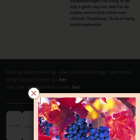
krabbesesongen i full sving, er det
mye å glede seg over. Matcher du
krabbe med en frisk hvitvin som
chilensk Chardonnay, får du en herlig
smaksopplevelse.
Bruk av alkohol kan gi ulike skadevirkninger. Nærmere
informasjon finner du
her
.
Les mer om Åpenhetsloven
her
.