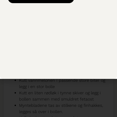
120 gram fetaost, smuldret
Hjemmelaget vinaigrette (oppskrift nedenfor)
Hjemmelaget vinaigrette
Saften fra en stor sitron
½ kopp olivenolje
5 dråper Tabasco
Salt og pepper
Ta sitronsaft, olivenolje og Tabasco i en liten bolle.
Visp alt sammen og smak til med salt og pepper
Slik gjør du:
Kutt vannmelonen i passende store biter og
legg i en stor bolle
Kutt en liten rødløk i tynne skiver og legg i
bollen sammen med smuldret fetaost
Myntebladene tas av stilkene og finhakkes,
legges så over i bollen.