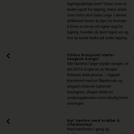
lagringsdyktige viner? Noen viner er
bedre egnet for lagring, mens andre
viner helst skal nytes unge. I denne
artikkelen finner du tips for hvordan
å finne ut om en vin egner seg for
lagring, hvordan du best lagrer vin og
hva du burde tenke på under lagring.
Chiles kronjuvel møter
skogens konge!
Når høstens farger pryder skogen, er
det tid for å nyte en av Norges
flotteste delikatesser – elgkjøtt.
Kombinert med en fløyelsmyk og
elegant chilensk Cabernet
Sauvignon, skaper dette en
smaksopplevelse som virkelig feirer
sesongen.
Nyt høsten med krabbe &
Chardonnay!
Med høstferien i gang og