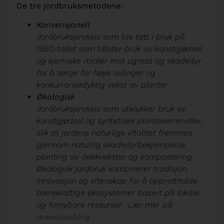
De tre jordbruksmetodene:
Konvensjonell
Jordbrukspraksis som ble tatt i bruk på
1950-tallet som tillater
bruk av kunstgjødsel
og kjemiske midler mot ugress og skadedyr
for å sørge for høye avlinger og
konkurransedyktig vekst av planter.
Økologisk
Jordbrukspraksis som utelukker bruk av
kunstgjødsel og syntetiske plantevernmidler,
slik at jordens naturlige vitalitet fremmes
gjennom naturlig skadedyrbekjempelse,
planting av dekkvekster og kompostering.
Økologisk jordbruk kombinerer tradisjon,
innovasjon og vitenskap for å opprettholde
bærekraftige økosystemer basert på lokale
og fornybare ressurser. Lær mer på
www.ccof.org