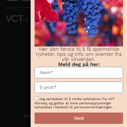
VCT NORWAY
AS OG
CONCHA Y
TORO
NORWAY AS
Vær den første til å få spennende
nyheter, tips og info om eventer fra
Telefon:
23 08 38
vår vinverden.
70
Meld deg på her:
Besøksadresse:
Karenslyst allé 16,
0278 Oslo
Postadresse:
Karenslyst allé 16,
Jeg samtykker til å motta nyhetsbrev fra VCT
0278 Oslo
Norway, og godtar at mine personopplysninger
behandles i henhold til personvernerklæringen.
© 2026 Website magic by
Send