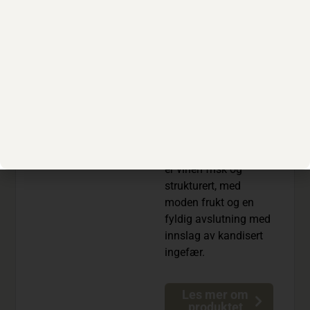
av Maure-fjellene.
Druene høstes om
natten for å bevare
friskhet og aroma.
Duften byr på toner
av hvite frukter som
pære og frisk mynte,
sammen med gule
frukter som aprikos
og fersken. I munnen
er vinen frisk og
strukturert, med
moden frukt og en
fyldig avslutning med
innslag av kandisert
ingefær.
Les mer om
produktet