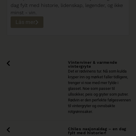
dag fylt med historie, lidenskap, legender, og ikke
minst - vin.
Läs mer
Vinterviner & varmende
vintergryte
Det er rødvinens tur. Nå som kulda
kryper inn og mørket faller tidligere,
trenger vi noe med mer fylde i
glasset. Noe som passer til
ullsokker, peis og gryter som putrer.
Rødvin er den perfekte følgesvennen
til vintergryter og ovnsbakte
rotgrønnsaker.
Chiles nasjonaldag – en dag
fylt med historier!