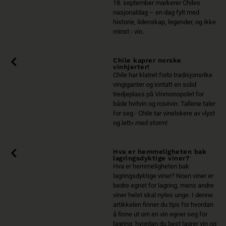
18. september markerer Chiles
nasjonaldag – en dag fylt med
historie, lidenskap, legender, og ikke
minst - vin.
Chile kaprer norske
vinhjerter!
Chile har klatret forbi tradisjonsrike
vingiganter og inntatt en solid
tredjeplass på Vinmonopolet for
både hvitvin og rosévin. Tallene taler
for seg - Chile tar vinelskere av «lyst
og lett» med storm!
Hva er hemmeligheten bak
lagringsdyktige viner?
Hva er hemmeligheten bak
lagringsdyktige viner? Noen viner er
bedre egnet for lagring, mens andre
viner helst skal nytes unge. I denne
artikkelen finner du tips for hvordan
å finne ut om en vin egner seg for
lagring, hvordan du best lagrer vin og