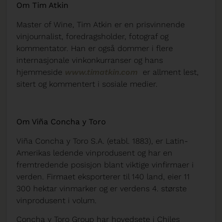
Om Tim Atkin
Master of Wine, Tim Atkin er en prisvinnende
vinjournalist, foredragsholder, fotograf og
kommentator. Han er også dommer i flere
internasjonale vinkonkurranser og hans
hjemmeside
www.timatkin.com
er allment lest,
sitert og kommentert i sosiale medier.
Om Viña Concha y Toro
Viña Concha y Toro S.A. (etabl. 1883), er Latin-
Amerikas ledende vinprodusent og har en
fremtredende posisjon blant viktige vinfirmaer i
verden. Firmaet eksporterer til 140 land, eier 11
300 hektar vinmarker og er verdens 4. største
vinprodusent i volum.
Concha y Toro Group har hovedsete i Chiles