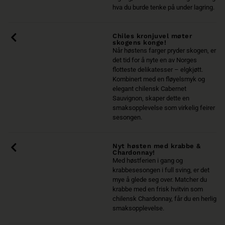
hva du burde tenke på under lagring.
Chiles kronjuvel møter
skogens konge!
Når høstens farger pryder skogen, er
det tid for å nyte en av Norges
flotteste delikatesser – elgkjøtt.
Kombinert med en fløyelsmyk og
elegant chilensk Cabernet
Sauvignon, skaper dette en
smaksopplevelse som virkelig feirer
sesongen.
Nyt høsten med krabbe &
Chardonnay!
Med høstferien i gang og
krabbesesongen i full sving, er det
mye å glede seg over. Matcher du
krabbe med en frisk hvitvin som
chilensk Chardonnay, får du en herlig
smaksopplevelse.