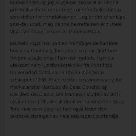
innhøstingen og jeg vil gjerne markere at denne
prisen ikke bare er for meg, men for hele staben
som deltar i vinproduksjonen. Jeg er det offentlige
ansiktet utad, men denne bekreftelsen er til hele
Viña Concha y Toro,» sier Marcelo Papa.
Marcelo Papa har hatt en fremragende karriere
hos Viña Concha y Toro, noe som har gjort ham
fortjent til alle priser han har mottatt. Han ble
uteksaminert i jordbruksteknikk fra Pontificia
Universidad Católica de Chile og begynte i
selskapet i 1998. Etter to tiår som vinansvarlig for
merkevarene Marques de Casa Concha og
Casillero del Diablo, ble Marcelo i slutten av 2017
også utnevnt til teknisk direktør for Viña Concha y
Toro, noe som betyr at han også leder den
tekniske styringen av hele selskapets portefølje.