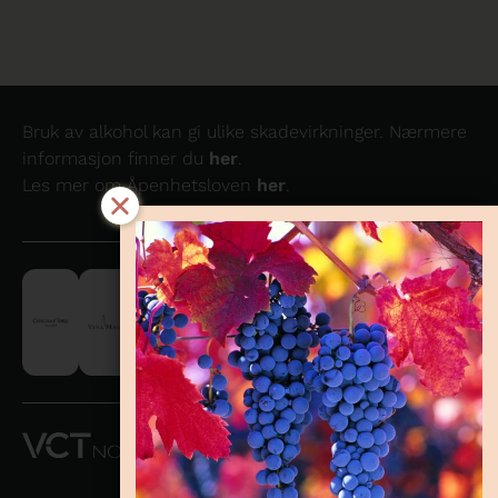
Bruk av alkohol kan gi ulike skadevirkninger. Nærmere
informasjon finner du
her
.
Les mer om Åpenhetsloven
her
.
VCT NORWAY
AS OG
CONCHA Y