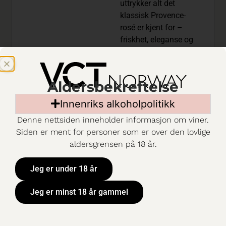
uttrykker alt det
klassisk Provence-
rosé er kjent for –
friskhet, eleganse og
en tørr, raffinert stil.
Bærekraft er en
grunnpilar i
Aldersbekreftelse
virksomheten, og
produsenten er både
Innenriks alkoholpolitikk
sertifisert økologisk
Denne nettsiden inneholder informasjon om viner.
og B Corp.
Siden er ment for personer som er over den lovlige
Etoile er en lyserosa
aldersgrensen på 18 år.
rosé laget
utelukkende av druer
Jeg er under 18 år
fra regenerativt
Jeg er minst 18 år gammel
dyrkede vinmarker i
den anerkjente «gylne
trekanten» ved foten