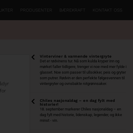
UKTER
PRODUSENTER
BÆREKRAFT
KONTAKT OSS
Vinterviner & varmende vintergryte
Det er rødvinens tur. Nå som kulda kryper inn og
mørket faller tidligere, trenger vi noe med mer fylde i
glasset. Noe som passer til ullsokker, peis og gryter
som putrer. Rødvin er den perfekte følgesvennen til
rådyr
vintergryter og ovnsbakte rotgrønnsaker.
for
Chiles nasjonaldag – en dag fylt med
historier!
18. september markerer Chiles nasjonaldag – en
dag fylt med historie, lidenskap, legender, og ikke
minst - vin.