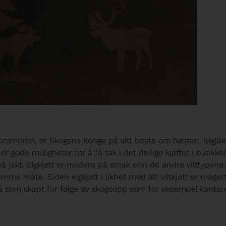
 sommeren, er Skogens Konge på sitt beste om høsten. Elgjak
er gode muligheter for å få tak i det deilige kjøttet i butikke
 jakt. Elgkjøtt er mildere på smak enn de andre vilttypene.
mme måte. Siden elgkjøtt i likhet med alt viltkjøtt er magert
gså som skapt for følge av skogsopp som for eksempel kantare