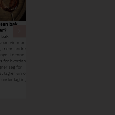
 bak
Chiles kronjuvel møter
skogens konge!
k
Når høstens farger pryder skogen, er
 viner er
det tid for å nyte en av Norges
mens andre
flotteste delikatesser – elgkjøtt.
. I denne
Kombinert med en fløyelsmyk og
or hvordan
elegant chilensk Cabernet
 seg for
Sauvignon, skaper dette en
grer vin og
smaksopplevelse som virkelig feirer
r lagring.
sesongen.
Läs mer