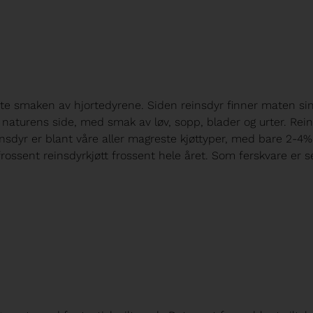
ste smaken av hjortedyrene. Siden reinsdyr finner maten si
a naturens side, med smak av løv, sopp, blader og urter. Rein
insdyr er blant våre aller magreste kjøttyper, med bare 2-4% 
 på frossent reinsdyrkjøtt frossent hele året. Som ferskvare er