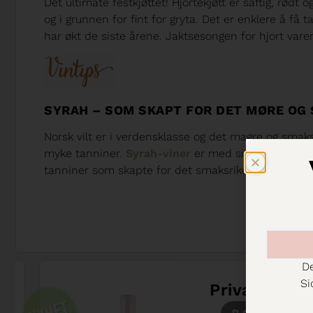
Det ultimate festkjøttet! Hjortekjøtt er saftig, rødt
og i grunnen for fint for gryta. Det er enklere å få 
har økt de siste årene. Jaktsesongen for hjort varer
SYRAH – SOM SKAPT FOR DET MØRE OG 
Norsk vilt er i verdensklasse og det magre og smaks
myke tanniner.
Syrah-viner
er med sin rike fruktka
tanniner som skapte for det smaksrike og møre viltk
De
Si
Privat: Mirabe