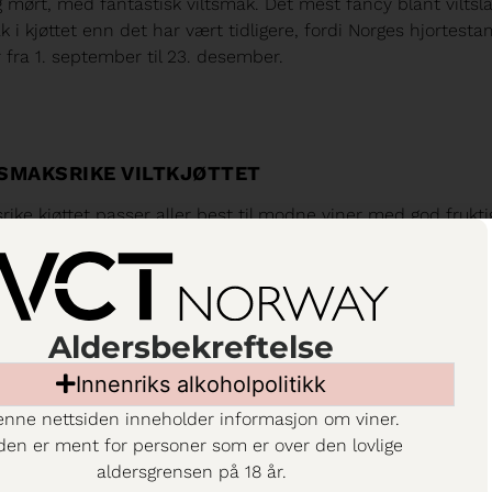
 og mørt, med fantastisk viltsmak. Det mest fancy blant viltsl
tak i kjøttet enn det har vært tidligere, fordi Norges hjortes
 fra 1. september til 23. desember.
SMAKSRIKE VILTKJØTTET
rike kjøttet passer aller best til modne viner med god frukti
rakter og innslag av pepper og ikke minst sin friske syre og
jøttet.
Aldersbekreftelse
Innenriks alkoholpolitikk
nne nettsiden inneholder informasjon om viner.
den er ment for personer som er over den lovlige
au Etoile Provence Rosé
aldersgrensen på 18 år.