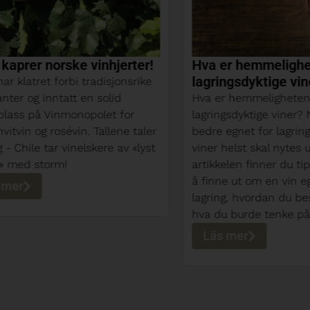
prer norske vinhjerter!
Hva er hemmeligheten
lagringsdyktige viner?
latret forbi tradisjonsrike
r og inntatt en solid
Hva er hemmeligheten ba
ss på Vinmonopolet for
lagringsdyktige viner? Noen
in og rosévin. Tallene taler
bedre egnet for lagring, 
hile tar vinelskere av «lyst
viner helst skal nytes unge
ed storm!
artikkelen finner du tips f
å finne ut om en vin egner
r
lagring, hvordan du best la
hva du burde tenke på unde
Läs mer