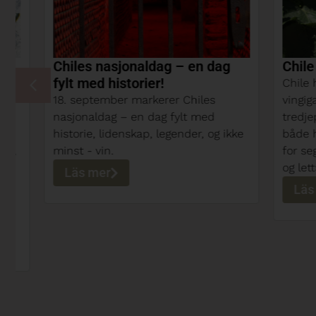
Chiles nasjonaldag – en dag
Chile ka
fylt med historier!
Chile har k
18. september markerer Chiles
vingigante
nasjonaldag – en dag fylt med
tredjepla
historie, lidenskap, legender, og ikke
både hvitv
minst - vin.
for seg - C
og lett» m
Läs mer
Läs me