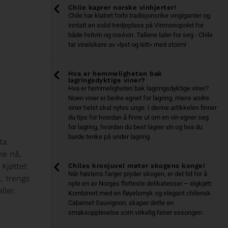
Chile kaprer norske vinhjerter!
Chile har klatret forbi tradisjonsrike vingiganter og
inntatt en solid tredjeplass på Vinmonopolet for
både hvitvin og rosévin. Tallene taler for seg - Chile
tar vinelskere av «lyst og lett» med storm!
Hva er hemmeligheten bak
lagringsdyktige viner?
Hva er hemmeligheten bak lagringsdyktige viner?
Noen viner er bedre egnet for lagring, mens andre
viner helst skal nytes unge. I denne artikkelen finner
du tips for hvordan å finne ut om en vin egner seg
for lagring, hvordan du best lagrer vin og hva du
burde tenke på under lagring.
ta
ne nå,
 Kjøttet
Chiles kronjuvel møter skogens konge!
Når høstens farger pryder skogen, er det tid for å
, trengs
nyte en av Norges flotteste delikatesser – elgkjøtt.
ller.
Kombinert med en fløyelsmyk og elegant chilensk
Cabernet Sauvignon, skaper dette en
smaksopplevelse som virkelig feirer sesongen.