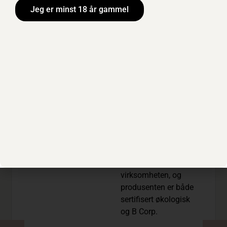
LGET
Jeg er minst 18 år gammel
Maison Mirabeau er
en moderne
produsent i Côtes de
Provence som forener
tradisjon og
innovasjon. Vinene
uttrykker alt det
klassisk Provence-
rosé er kjent for –
friskhet, eleganse og
en tørr, raffinert stil.
Bærekraft er en
grunnpilar i
virksomheten, og
produsenten er både
sertifisert økologisk
og B Corp.