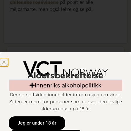
chilenske rosévinene
på polet er alle
miljøsmarte, men også lekre og se på.
Privat:
Mirabeau
Etoile
Aldersbekreftelse
Provence
Innenriks alkoholpolitikk
Rosé
Denne nettsiden inneholder informasjon om viner.
B Corp
Siden er ment for personer som er over den lovlige
aldersgrensen på 18 år.
Økologisk
349,90 KR
/
75 CL
/
Jeg er under 18 år
BESTILLINGSUTVA