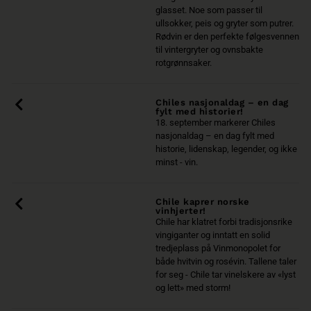
glasset. Noe som passer til
ullsokker, peis og gryter som putrer.
Rødvin er den perfekte følgesvennen
til vintergryter og ovnsbakte
rotgrønnsaker.
Chiles nasjonaldag – en dag
fylt med historier!
18. september markerer Chiles
nasjonaldag – en dag fylt med
historie, lidenskap, legender, og ikke
minst - vin.
Chile kaprer norske
vinhjerter!
Chile har klatret forbi tradisjonsrike
vingiganter og inntatt en solid
tredjeplass på Vinmonopolet for
både hvitvin og rosévin. Tallene taler
for seg - Chile tar vinelskere av «lyst
og lett» med storm!