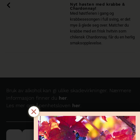
Nyt høsten med krabbe &
Chardonnay!
Med høstferien i gang og
krabbesesongen i full sving, er det
mye å glede seg over. Matcher du
krabbe med en frisk hvitvin som
chilensk Chardonnay, får du en herlig
smaksopplevelse.
Bruk av alkohol kan gi ulike skadevirkninger. Nærmere
informasjon finner du
her
.
Les mer om Åpenhetsloven
her
.