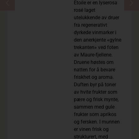
Etoile er en lyserosa
rosé laget
utelukkende av druer
fra regenerativt
dyrkede vinmarker i
den anerkjente «gylne
trekanten» ved foten
av Maure-fjellene.
Druene høstes om
natten for å bevare
friskhet og aroma.
Duften byr på toner
av hvite frukter som
pære og frisk mynte,
sammen med gule
frukter som aprikos
og fersken. I munnen
er vinen frisk og
strukturert, med