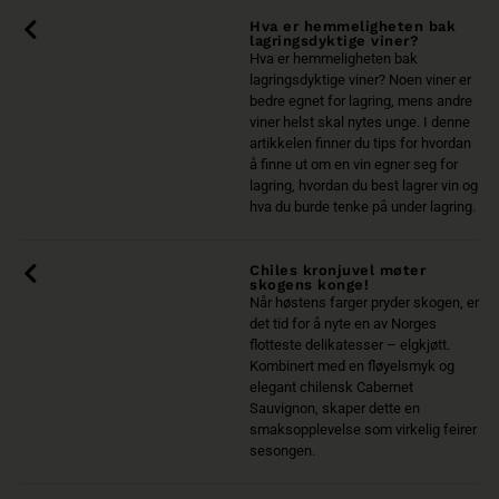
Hva er hemmeligheten bak
lagringsdyktige viner?
Hva er hemmeligheten bak
lagringsdyktige viner? Noen viner er
bedre egnet for lagring, mens andre
viner helst skal nytes unge. I denne
artikkelen finner du tips for hvordan
å finne ut om en vin egner seg for
lagring, hvordan du best lagrer vin og
hva du burde tenke på under lagring.
Chiles kronjuvel møter
skogens konge!
Når høstens farger pryder skogen, er
det tid for å nyte en av Norges
flotteste delikatesser – elgkjøtt.
Kombinert med en fløyelsmyk og
elegant chilensk Cabernet
Sauvignon, skaper dette en
smaksopplevelse som virkelig feirer
sesongen.