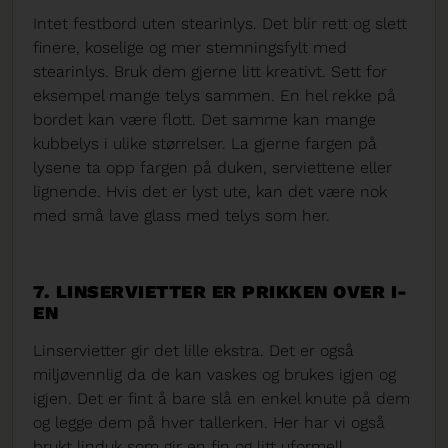
Intet festbord uten stearinlys. Det blir rett og slett
finere, koselige og mer stemningsfylt med
stearinlys. Bruk dem gjerne litt kreativt. Sett for
eksempel mange telys sammen. En hel rekke på
bordet kan være flott. Det samme kan mange
kubbelys i ulike størrelser. La gjerne fargen på
lysene ta opp fargen på duken, serviettene eller
lignende. Hvis det er lyst ute, kan det være nok
med små lave glass med telys som her.
7. LINSERVIETTER ER PRIKKEN OVER I-
EN
Linservietter gir det lille ekstra. Det er også
miljøvennlig da de kan vaskes og brukes igjen og
igjen. Det er fint å bare slå en enkel knute på dem
og legge dem på hver tallerken. Her har vi også
brukt linduk som gir en fin og litt uformell