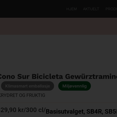
HJEM
AKTUELT
PROD
Cono Sur Bicicleta Gewürztramin
Klimasmart emballasje
Miljøvennlig
KRYDRET OG FRUKTIG
29,90 kr
/
300 cl
/
Basisutvalget
,
SB4R
,
SB5