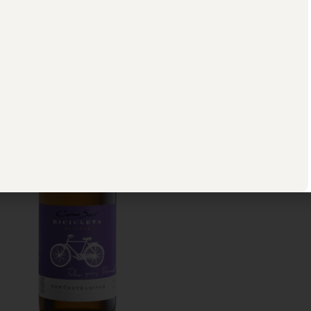
Miljøvennlig
129,90 KR
/
75 CL
/
BASISUTV
Ung og fruktig, preg av pære og lit
Les mer om produktet