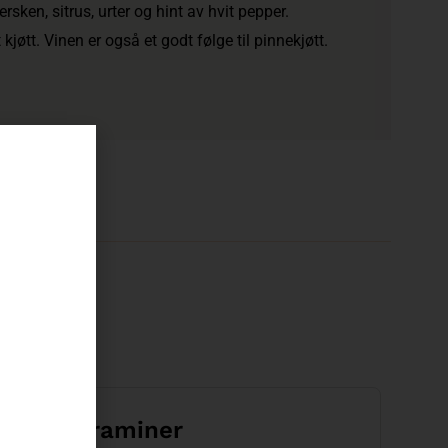
rsken, sitrus, urter og hint av hvit pepper.
t kjøtt. Vinen er også et godt følge til pinnekjøtt.
så
 Gewürztraminer