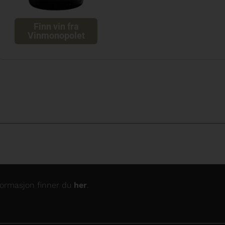
Finn vin fra
Vinmonopolet
nformasjon finner du
her
.