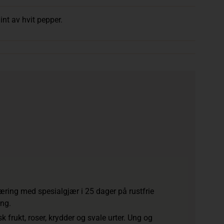
int av hvit pepper.
æring med spesialgjær i 25 dager på rustfrie
ing.
k frukt, roser, krydder og svale urter. Ung og