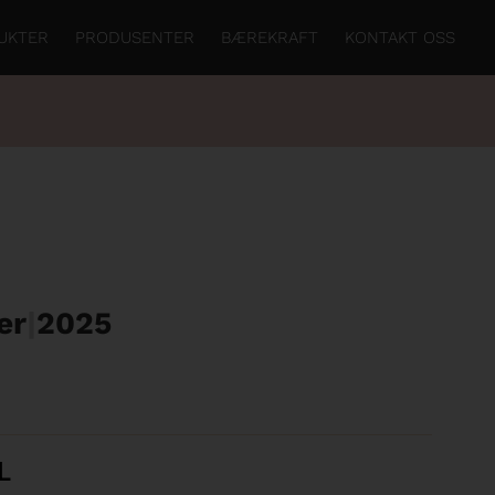
UKTER
PRODUSENTER
BÆREKRAFT
KONTAKT OSS
er
|
2025
L