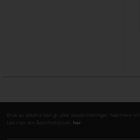
Bruk av alkohol kan gi ulike skadevirkninger. Nærmere i
Les mer om Åpenhetsloven
her
.