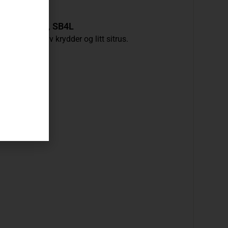
ALGET
,
SB3R
,
SB4L
chi, innslag av krydder og litt sitrus.