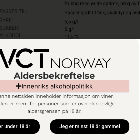
fruktig med ørlite sødme, preg av fe
PASSER TIL:
Passer godt til fisk, skalldyr og lys
SYRE:
6,5 g/l
SUKKER:
6 g/l
ALKOHOL:
11,5 %
ATANBEFALING:
Aldersbekreftelse
Innenriks alkoholpolitikk
Til Vinmonopolet
nne nettsiden inneholder informasjon om viner.
den er ment for personer som er over den lovlige
aldersgrensen på 18 år.
Se og
er under 18 år
Jeg er minst 18 år gammel
Cono Sur Bicicleta