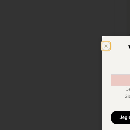
M
De
Si
Jeg 