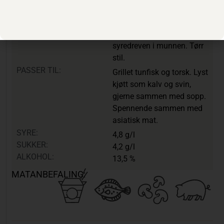
Lett og delikat smak av
jordbær og bringebær, med
hint av lakris. Slank og
syredreven i munnen. Tørr
stil.
PASSER TIL:
Grillet tunfisk og torsk. Lyst
kjøtt som kalv og svin,
gjerne sammen med sopp.
Spennende sammen med
asiatisk mat.
SYRE:
4,8 g/l
SUKKER:
4,2 g/l
ALKOHOL:
13,5 %
MATANBEFALING: