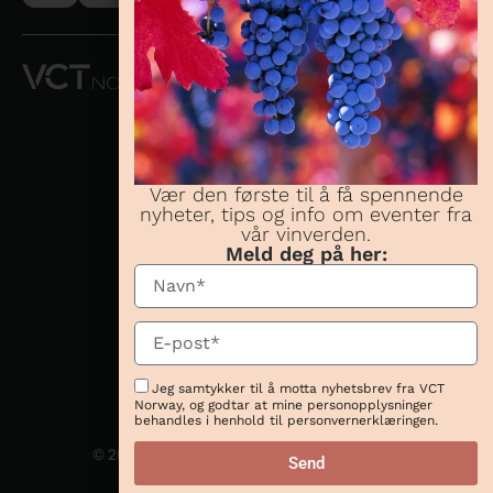
VCT NORWAY
AS OG
CONCHA Y
TORO
NORWAY AS
Vær den første til å få spennende
nyheter, tips og info om eventer fra
Telefon:
23 08 38
vår vinverden.
70
Meld deg på her:
Besøksadresse:
Karenslyst allé 16,
0278 Oslo
Postadresse:
Karenslyst allé 16,
Jeg samtykker til å motta nyhetsbrev fra VCT
0278 Oslo
Norway, og godtar at mine personopplysninger
behandles i henhold til personvernerklæringen.
© 2026 Website magic by
Send