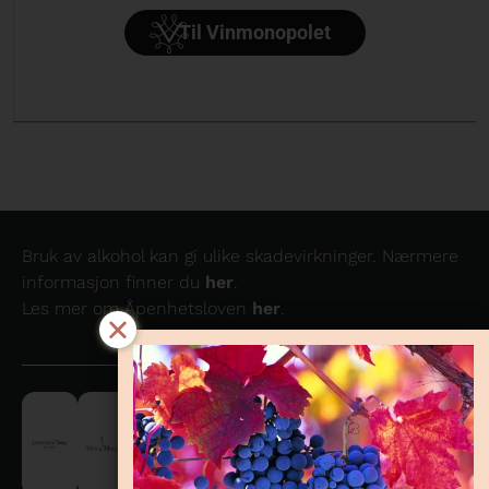
Til Vinmonopolet
Bruk av alkohol kan gi ulike skadevirkninger. Nærmere
informasjon finner du
her
.
Les mer om Åpenhetsloven
her
.