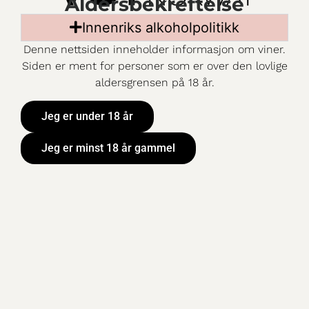
Aldersbekreftelse
Mer information
Innenriks alkoholpolitikk
ART. NR:
9347601
Denne nettsiden inneholder informasjon om viner.
PRIS:
129,90 kr
Siden er ment for personer som er over den lovlige
VOLUM:
75 cl
aldersgrensen på 18 år.
SORTIMENT:
Basisutvalget, SB4R, SB5L
DRUER:
Pinot Noir 100%
Jeg er under 18 år
KORKTYPE:
Skrukork
Jeg er minst 18 år gammel
LAND:
Chile
OMRÅDE:
Casablanca
PRODUSENT:
Concha y Toro
METODE:
Tradisjonell
vinifikasjonsprosess.
Lagret 8 md. på franske
eikefat.
LUKT & SMAK:
Aromatisk på nese, med
frisk og innbydende duft
av moreller og bringebær.