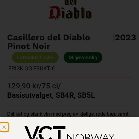
Casillero del Diablo
|
2023
Pinot Noir
Lettvektsflaske
Miljøvennlig
FRISK OG FRUKTIG
129,90 kr
/
75 cl
/
Basisutvalget
,
SB4R
,
SB5L
Delikat og slank vin med preg av kjølige, røde bær, samt
et lett krydderpreg. Frisk syre og tørr stil.