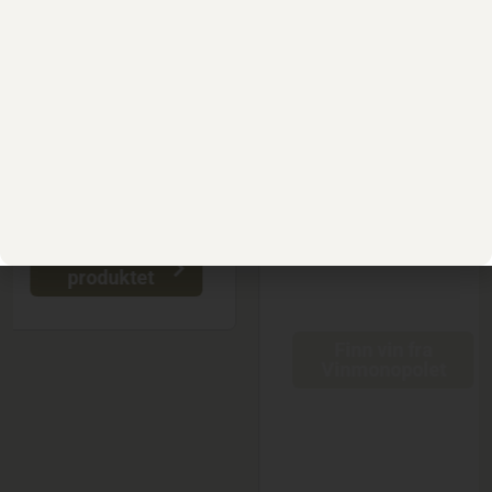
vinmark brukes til
fremstillingen av
Eolo.
Fargen på Eolo er dyp
rødlilla med blå
refleksjoner. På nesen
finner man delikate
noter av bringebær,
kirsebær og blomster.
Smak av godt
integrerte og
Finn vin fra
strukturerte silkemyke
Vinmonopolet
tanniner. Lang og
lineær finish.
2019 var en kaldere
sommer en normalt,
men en lang og våt
høst hjalp med en