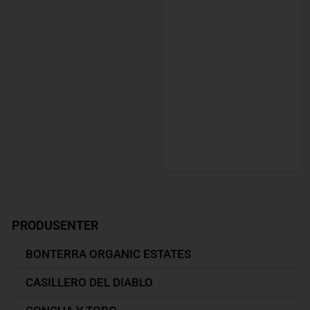
lengre modningstid
som gjenspeiles i en
svært godt balansert
årgang av Eolo.
Lagringspotensialet
er opp mot 15 år.
Les mer om
produktet
PRODUSENTER
BONTERRA ORGANIC ESTATES
CASILLERO DEL DIABLO