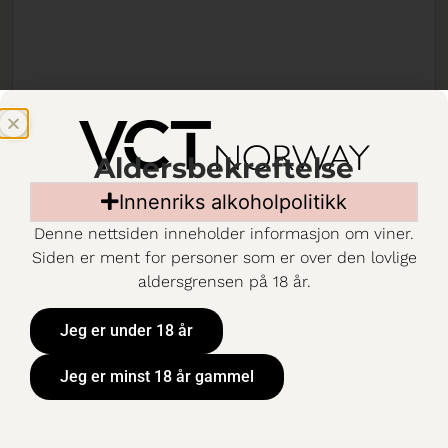
Trivento Eolo
Aldersbekreftelse
Fine wine
Innenriks alkoholpolitikk
Vegan
Denne nettsiden inneholder informasjon om viner.
Siden er ment for personer som er over den lovlige
799,90 KR
/
75 CL
/
aldersgrensen på 18 år.
BESTILLINGSUTVA
LGET
Jeg er under 18 år
Vinmarkene er plantet
i 1912 på nordsiden
Jeg er minst 18 år gammel
av elven Mendoza,
983 moh, i Luján de
Cuyo. Kun 4 hektar