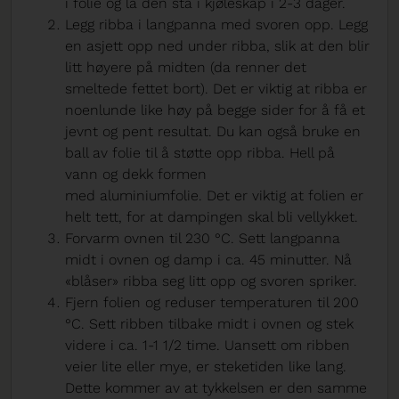
i folie og la den stå i kjøleskap i 2-3 dager.
Legg ribba i langpanna med svoren opp. Legg
en asjett opp ned under ribba, slik at den blir
litt høyere på midten (da renner det
smeltede fettet bort). Det er viktig at ribba er
noenlunde like høy på begge sider for å få et
jevnt og pent resultat. Du kan også bruke en
ball av folie til å støtte opp ribba. Hell på
vann og dekk formen
med aluminiumfolie. Det er viktig at folien er
helt tett, for at dampingen skal bli vellykket.
Forvarm ovnen til 230 °C. Sett langpanna
midt i ovnen og damp i ca. 45 minutter. Nå
«blåser» ribba seg litt opp og svoren spriker.
Fjern folien og reduser temperaturen til 200
°C. Sett ribben tilbake midt i ovnen og stek
videre i ca. 1-1 1/2 time. Uansett om ribben
veier lite eller mye, er steketiden like lang.
Dette kommer av at tykkelsen er den samme