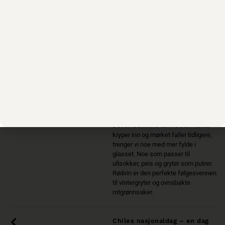
18. september markerer Chiles nasjonaldag – en
dag fylt med historie, lidenskap, legender, og ikke
minst - vin.
Läs mer
Vinterviner & varmende
vintergryte
Det er rødvinens tur. Nå som kulda
kryper inn og mørket faller tidligere,
trenger vi noe med mer fylde i
glasset. Noe som passer til
ullsokker, peis og gryter som putrer.
Rødvin er den perfekte følgesvennen
til vintergryter og ovnsbakte
rotgrønnsaker.
Chiles nasjonaldag – en dag