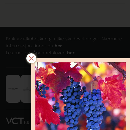
Bruk av alkohol kan gi ulike skadevirkninger. Nærmere
informasjon finner du
her
.
Les mer om Åpenhetsloven
her
.
VCT NORWAY
AS OG