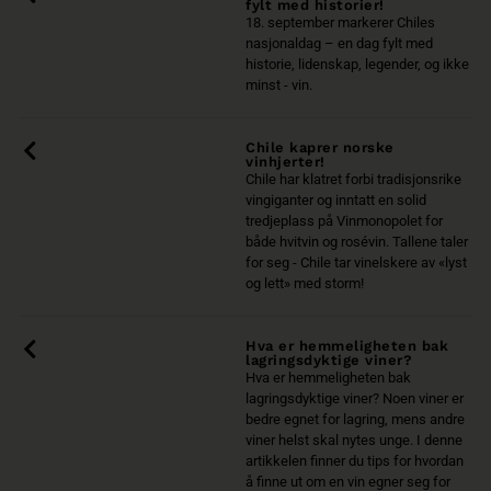
fylt med historier!
18. september markerer Chiles
nasjonaldag – en dag fylt med
historie, lidenskap, legender, og ikke
minst - vin.
Chile kaprer norske
vinhjerter!
Chile har klatret forbi tradisjonsrike
vingiganter og inntatt en solid
tredjeplass på Vinmonopolet for
både hvitvin og rosévin. Tallene taler
for seg - Chile tar vinelskere av «lyst
og lett» med storm!
Hva er hemmeligheten bak
lagringsdyktige viner?
Hva er hemmeligheten bak
lagringsdyktige viner? Noen viner er
bedre egnet for lagring, mens andre
viner helst skal nytes unge. I denne
artikkelen finner du tips for hvordan
å finne ut om en vin egner seg for