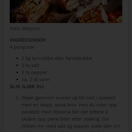
Foto: Matprat.
INGREDIENSER:
4 porsjoner
2 kg tynnribbe eller familieribbe
3 ts salt
2 ts pepper
ca. 2 dl vann
SLIK GJØR DU:
Skjær gjennom svoren og litt ned i spekket
med en skarp, spiss kniv. Hvis du ruter opp
parallelt med ribbeina blir det lettere å
skjære opp pene biter etter steking. Gni
ribben inn med salt og pepper, pakk den inn