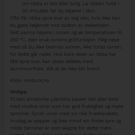
om ribba er lett eller tung. La ribben hvile i
20 minutter før du skjærer i den.
Ofte får ribba sprø svor av seg selv, hvis ikke kan
du gjøre følgende mot slutten av steketiden:
Sett panna høyere i ovnen og øk temperaturen til
250 °C, eller bruk ovnens grillfunksjon. Følg nøye
med så du ikke brenner svoren, ikke forlat ovnen,
for dette går raskt. Hvis bare deler av ribba har
fått sprø svor, kan disse dekkes med
aluminiumfolie, slik at de ikke blir brent.
Kilde: matprat.no
Vintips:
Til den smaksrike juleribba passer det aller best
med modne viner som har god fruktighet og myke
tanniner. Syrah-viner med sin rike fruktkarakter,
innslag av pepper og ikke minst sin friske syre og
milde tanniner er som skapte for dette møre