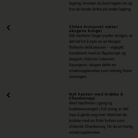
lagring, hvordan du best lagrer vin og
hva du burde tenke på under lagring.
Chiles kronjuvel møter
skogens konge!
Når høstens farger pryder skogen, er
det tid for å nyte en av Norges
flotteste delikatesser – elgkjøtt.
Kombinert med en fløyelsmyk og
elegant chilensk Cabernet
Sauvignon, skaper dette en
smaksopplevelse som virkelig feirer
sesongen.
Nyt høsten med krabbe &
Chardonnay!
Med høstferien i gang og
krabbesesongen i full sving, er det
mye å glede seg over. Matcher du
krabbe med en frisk hvitvin som
chilensk Chardonnay, får du en herlig
smaksopplevelse.