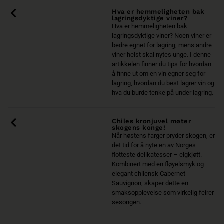
Hva er hemmeligheten bak
lagringsdyktige viner?
Hva er hemmeligheten bak
lagringsdyktige viner? Noen viner er
bedre egnet for lagring, mens andre
viner helst skal nytes unge. I denne
artikkelen finner du tips for hvordan
å finne ut om en vin egner seg for
lagring, hvordan du best lagrer vin og
hva du burde tenke på under lagring.
Chiles kronjuvel møter
skogens konge!
Når høstens farger pryder skogen, er
det tid for å nyte en av Norges
flotteste delikatesser – elgkjøtt.
Kombinert med en fløyelsmyk og
elegant chilensk Cabernet
Sauvignon, skaper dette en
smaksopplevelse som virkelig feirer
sesongen.