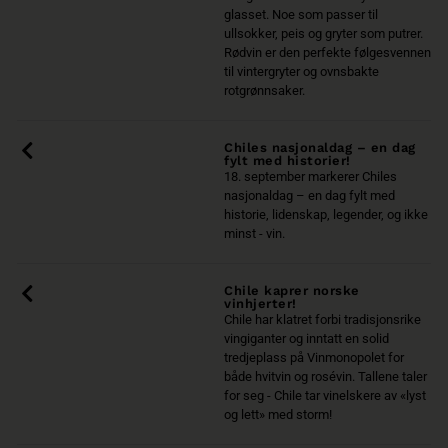
glasset. Noe som passer til
ullsokker, peis og gryter som putrer.
Rødvin er den perfekte følgesvennen
til vintergryter og ovnsbakte
rotgrønnsaker.
Chiles nasjonaldag – en dag
fylt med historier!
18. september markerer Chiles
nasjonaldag – en dag fylt med
historie, lidenskap, legender, og ikke
minst - vin.
Chile kaprer norske
vinhjerter!
Chile har klatret forbi tradisjonsrike
vingiganter og inntatt en solid
tredjeplass på Vinmonopolet for
både hvitvin og rosévin. Tallene taler
for seg - Chile tar vinelskere av «lyst
og lett» med storm!