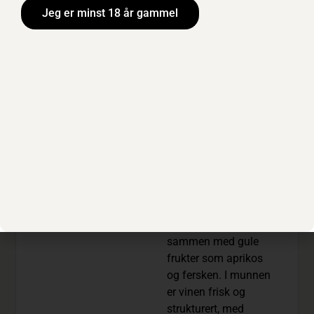
Etoile er en lyserosa
Jeg er minst 18 år gammel
rosé laget
utelukkende av druer
fra regenerativt
dyrkede vinmarker i
den anerkjente «gylne
trekanten» ved foten
av Maure-fjellene.
Druene høstes om
natten for å bevare
friskhet og aroma.
Duften byr på toner
av hvite frukter som
pære og frisk mynte,
sammen med gule
frukter som aprikos
og fersken. I munnen
er vinen frisk og
strukturert, med