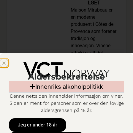
LGET
Maison Mirabeau er
en moderne
produsent i Côtes de
Provence som forener
tradisjon og
innovasjon. Vinene
uttrykker alt det
klassisk Provence-
rosé er kjent for –
friskhet, eleganse og
Aldersbekreftelse
en tørr, raffinert stil.
Innenriks alkoholpolitikk
Bærekraft er en
grunnpilar i
Denne nettsiden inneholder informasjon om viner.
virksomheten, og
Siden er ment for personer som er over den lovlige
produsenten er både
aldersgrensen på 18 år.
sertifisert økologisk
og B Corp.
Jeg er under 18 år