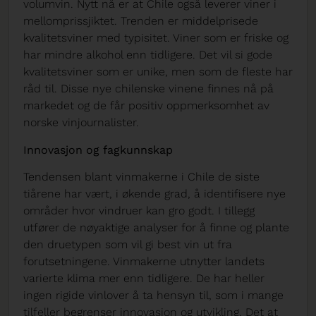
volumvin. Nytt nå er at Chile også leverer viner i
mellomprissjiktet. Trenden er middelprisede
kvalitetsviner med typisitet. Viner som er friske og
har mindre alkohol enn tidligere. Det vil si gode
kvalitetsviner som er unike, men som de fleste har
råd til. Disse nye chilenske vinene finnes nå på
markedet og de får positiv oppmerksomhet av
norske vinjournalister.
Innovasjon og fagkunnskap
Tendensen blant vinmakerne i Chile de siste
tiårene har vært, i økende grad, å identifisere nye
områder hvor vindruer kan gro godt. I tillegg
utfører de nøyaktige analyser for å finne og plante
den druetypen som vil gi best vin ut fra
forutsetningene. Vinmakerne utnytter landets
varierte klima mer enn tidligere. De har heller
ingen rigide vinlover å ta hensyn til, som i mange
tilfeller begrenser innovasjon og utvikling. Det at