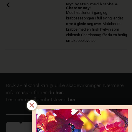
Nyt høsten med krabbe &
Chardonnay!
Med høstferien i gang og
krabbesesongen i full sving, er det
mye å glede seg over. Matcher du
krabbe med en frisk hvitvin som
chilensk Chardonnay, får du en herlig
smaksopplevelse.
Bruk av alkohol kan gi ulike skadevirkninger. Nærmere
informasjon finner du
her
.
Les mer om Åpenhetsloven
her
.