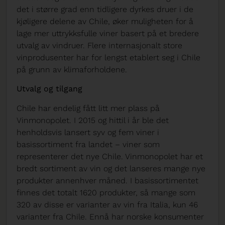
det i større grad enn tidligere dyrkes druer i de
kjøligere delene av Chile, øker muligheten for å
lage mer uttrykksfulle viner basert på et bredere
utvalg av vindruer. Flere internasjonalt store
vinprodusenter har for lengst etablert seg i Chile
på grunn av klimaforholdene.
Utvalg og tilgang
Chile har endelig fått litt mer plass på
Vinmonopolet. I 2015 og hittil i år ble det
henholdsvis lansert syv og fem viner i
basissortiment fra landet – viner som
representerer det nye Chile. Vinmonopolet har et
bredt sortiment av vin og det lanseres mange nye
produkter annenhver måned. I basissortimentet
finnes det totalt 1620 produkter, så mange som
320 av disse er varianter av vin fra Italia, kun 46
varianter fra Chile. Ennå har norske konsumenter