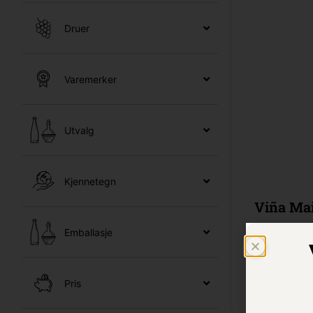
Druer
Varemerker
Utvalg
Kjennetegn
Viña Mai
Emballasje
0,75 cl /
Bes
Pris
Kr 109,