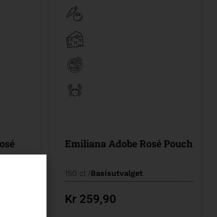
Rosé
Emiliana Adobe Rosé Pouch
150 cl /
Basisutvalget
Kr 259,90