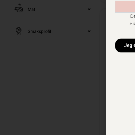
Mat
De
Si
Smaksprofil
Jeg 
Viña Mai