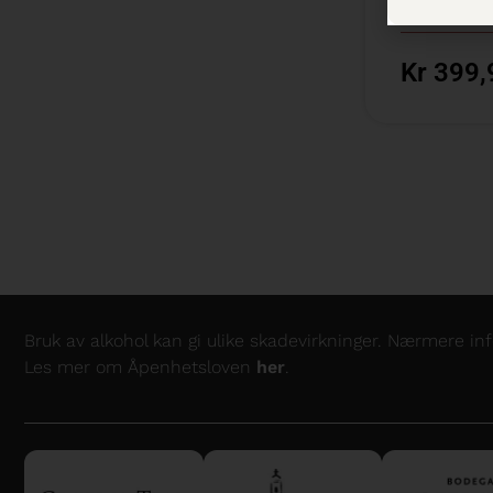
300 cl /
Bas
Kr 399,
Bruk av alkohol kan gi ulike skadevirkninger. Nærmere i
Les mer om Åpenhetsloven
her
.