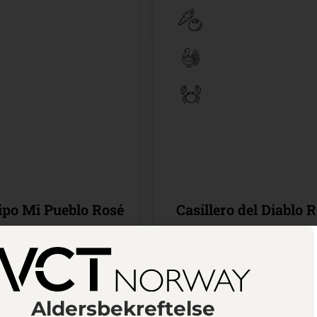
po Mi Pueblo Rosé
Casillero del Diablo 
tillingsutvalget
300 cl /
SB6L
90
Kr 349,90
Aldersbekreftelse