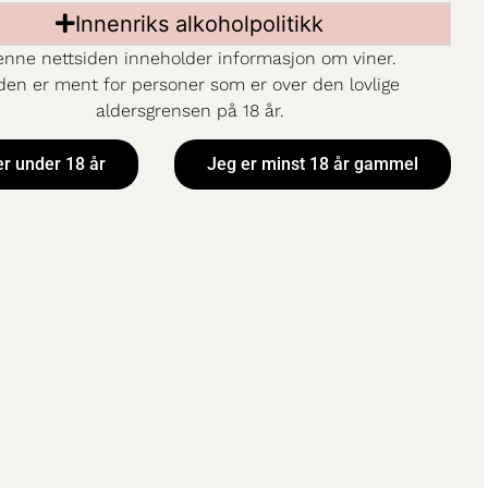
Innenriks alkoholpolitikk
nne nettsiden inneholder informasjon om viner.
den er ment for personer som er over den lovlige
aldersgrensen på 18 år.
er under 18 år
Jeg er minst 18 år gammel
po Mi Pueblo Rosé