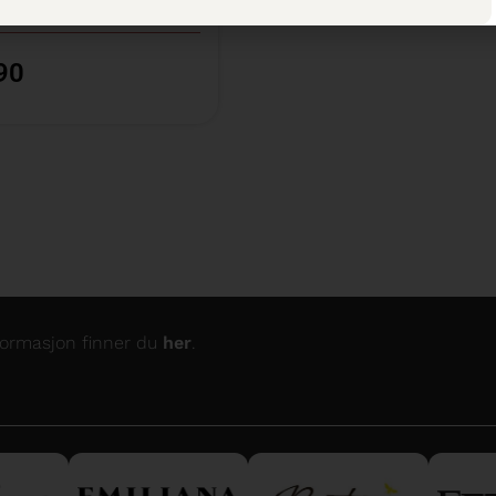
isutvalget
90
nformasjon finner du
her
.