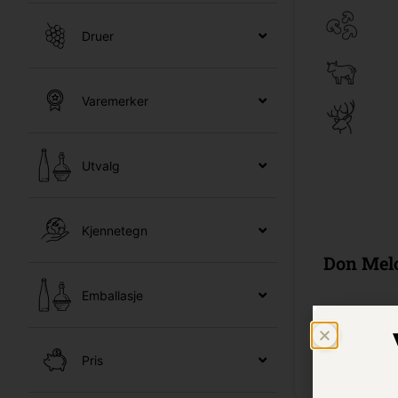
Druer
Varemerker
Utvalg
Kjennetegn
Don Mel
Emballasje
75 cl /
Besti
Pris
Kr 1299