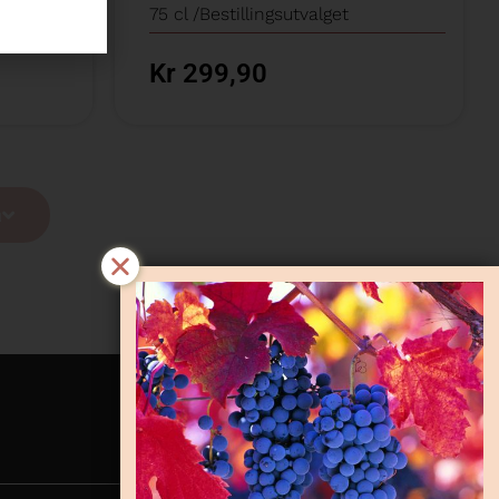
75 cl /
Bestillingsutvalget
Kr 299,90
a