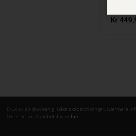
300 cl /
Bes
Kr 449,
Bruk av alkohol kan gi ulike skadevirkninger. Nærmere i
Les mer om Åpenhetsloven
her
.