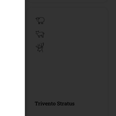
Pinot
Trivento Stratus