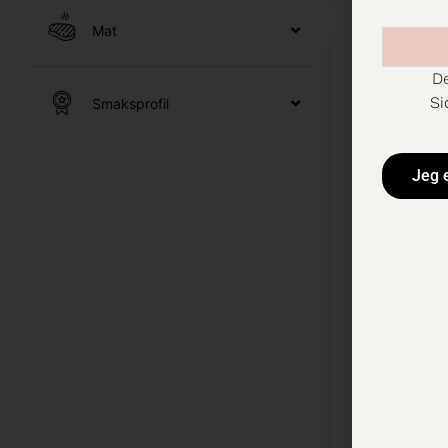
Mat
De
Si
Smaksprofil
Jeg 
Diablo V