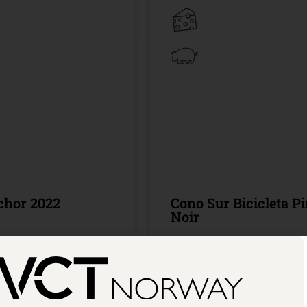
chor 2022
Cono Sur Bicicleta Pi
Noir
llingsutvalget
300 cl /
Bestillingsutvalge
,90
Kr 399,90