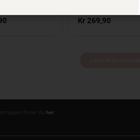
tillingsutvalget
75 cl cl /
Bestillingsutvalget
90
Kr 269,90
Lataa lisää tuotteit
nformasjon finner du
her
.