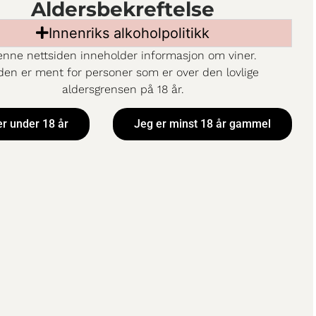
Aldersbekreftelse
Innenriks alkoholpolitikk
nne nettsiden inneholder informasjon om viner.
den er ment for personer som er over den lovlige
aldersgrensen på 18 år.
er under 18 år
Jeg er minst 18 år gammel
olcanic Cab
Cono Sur 20 Barrels 
Noir