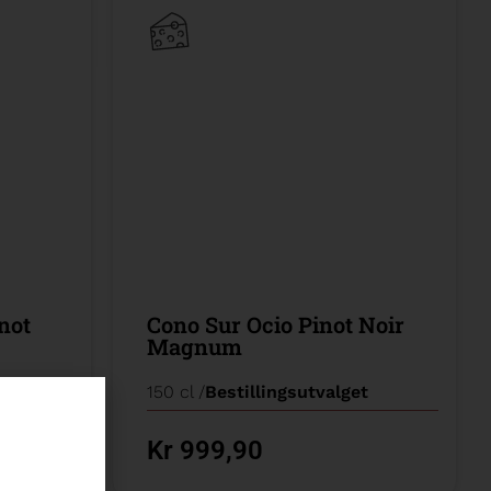
not
Cono Sur Ocio Pinot Noir
Magnum
t
150 cl /
Bestillingsutvalget
Kr 999,90