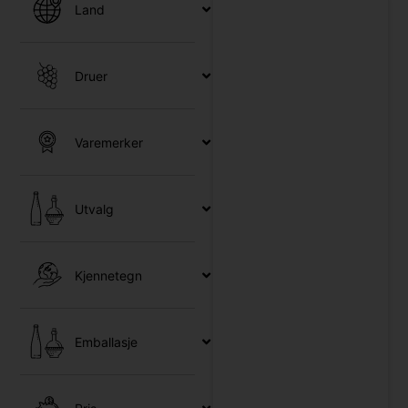
Land
Druer
Varemerker
Utvalg
Kjennetegn
Emballasje
c