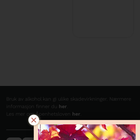
Bruk av alkohol kan gi ulike skadevirkninger. Nærmere
informasjon finner du
her
.
Les mer om Åpenhetsloven
her
.