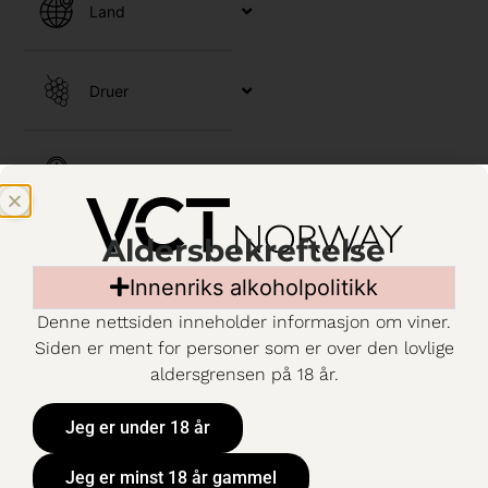
Land
Druer
Varemerker
Aldersbekreftelse
Utvalg
Innenriks alkoholpolitikk
Denne nettsiden inneholder informasjon om viner.
Kjennetegn
Siden er ment for personer som er over den lovlige
aldersgrensen på 18 år.
Emballasje
Jeg er under 18 år
Jeg er minst 18 år gammel