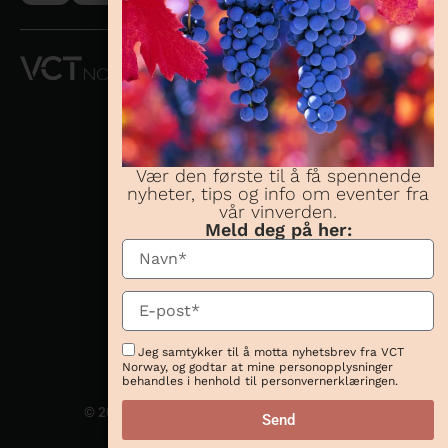
VCT NORWAY
AS OG
CONCHA Y
TORO
NORWAY AS
Vær den første til å få spennende
nyheter, tips og info om eventer fra
Telefon:
23 08 38
vår vinverden.
70
Meld deg på her:
Besøksadresse:
Karenslyst allé 16,
0278 Oslo
Postadresse:
Karenslyst allé 16,
Jeg samtykker til å motta nyhetsbrev fra VCT
0278 Oslo
Norway, og godtar at mine personopplysninger
behandles i henhold til personvernerklæringen.
© 2026 Website magic by
Send