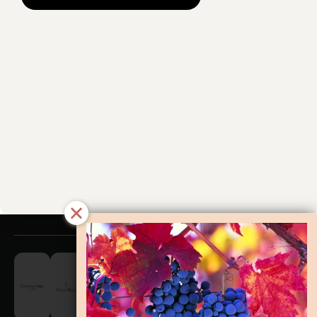
Pris
Mat
Smaksprofil
Bruk av alkohol kan gi ulike skadevirkninger. Nærmere
informasjon finner du
her
.
Les mer om Åpenhetsloven
her
.