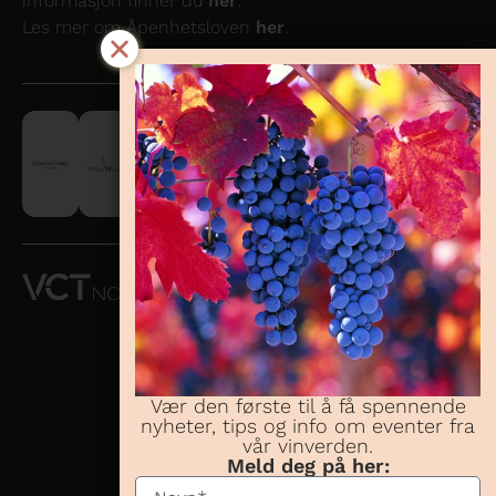
informasjon finner du
her
.
Les mer om Åpenhetsloven
her
.
VCT NORWAY
AS OG
CONCHA Y
TORO
NORWAY AS
Vær den første til å få spennende
nyheter, tips og info om eventer fra
Telefon:
23 08 38
vår vinverden.
70
Meld deg på her:
Besøksadresse: