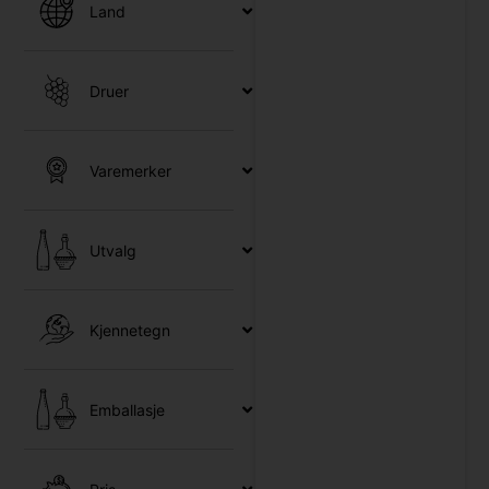
Land
Druer
Varemerker
Utvalg
Kjennetegn
Emballasje
c