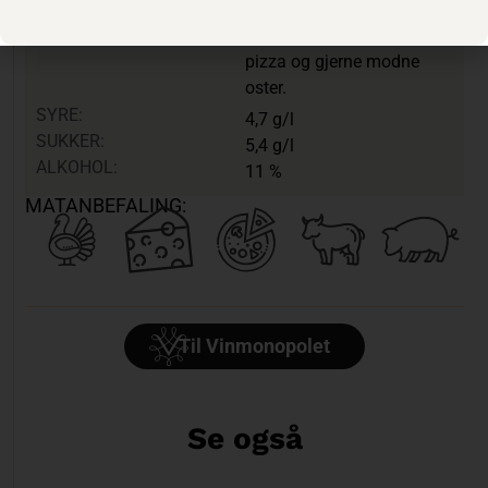
plomme.
PASSER TIL:
Rødt kjøtt, kylling, svin,
pizza og gjerne modne
oster.
SYRE:
4,7 g/l
SUKKER:
5,4 g/l
ALKOHOL:
11 %
MATANBEFALING:
Til Vinmonopolet
Se også