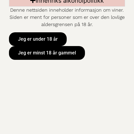
Innenriks alkoholpolitikk
Denne nettsiden inneholder informasjon om viner.
Mer information
Siden er ment for personer som er over den lovlige
ART. NR:
aldersgrensen på 18 år.
4010806
PRIS:
379,90 kr
VOLUM:
300 cl
Jeg er under 18 år
SORTIMENT:
Basisutvalg kategori 1
Jeg er minst 18 år gammel
DRUER:
Cabernet Sauvignon 85%,
Merlot 15%
KORKTYPE:
LAND:
Chile
OMRÅDE:
Central Valley
PRODUSENT:
Viña Maipo
METODE:
Tradisjonell vinifikasjon i
ståltanker.
LUKT & SMAK:
En fruktig og bærpreget vin
med duft og smak av
solbær, blåbær og