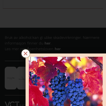
Bruk av alkohol kan gi ulike skadevirkninger. Nærmere
informasjon finner du
her
.
Les mer om Åpenhetsloven
her
.
VCT NORWAY