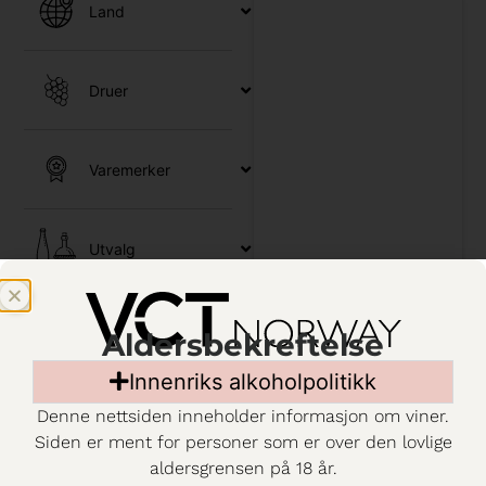
Land
Druer
Varemerker
Utvalg
Kjennetegn
Aldersbekreftelse
Innenriks alkoholpolitikk
Emballasje
Denne nettsiden inneholder informasjon om viner.
Siden er ment for personer som er over den lovlige
aldersgrensen på 18 år.