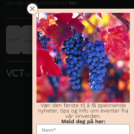
Les mer om Åpenhetsloven
her
.
VCT NORWAY
AS OG
CONCHA Y
TORO
NORWAY AS
Vær den første til å få spennende
nyheter, tips og info om eventer fra
Telefon:
23 08 38
vår vinverden.
70
Meld deg på her:
Besøksadresse:
Karenslyst allé 16,