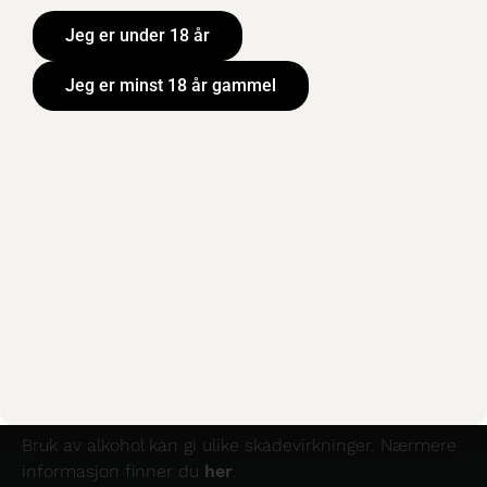
Pris
Jeg er under 18 år
c
Mat
Jeg er minst 18 år gammel
/
Smaksprofil
Bruk av alkohol kan gi ulike skadevirkninger. Nærmere
informasjon finner du
her
.