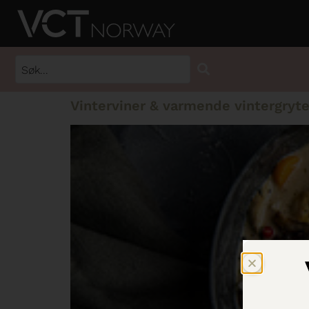
Vinterviner & varmende vintergryt