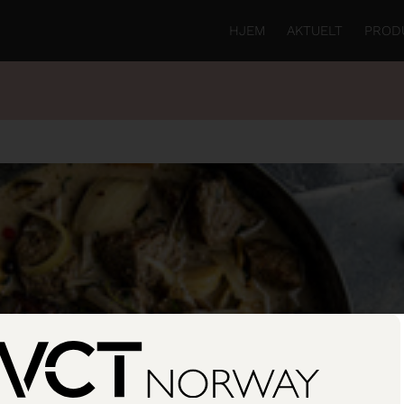
HJEM
AKTUELT
PROD
e