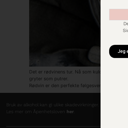
De
Si
Jeg 
Det er rødvinens tur. Nå som kulda kryper inn 
gryter som putrer.
Rødvin er den perfekte følgesvennen til vint
Bruk av alkohol kan gi ulike skadevirkninger. Nærmere i
Les mer om Åpenhetsloven
her
.