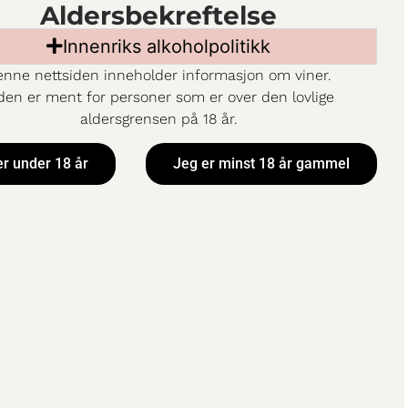
Aldersbekreftelse
Innenriks alkoholpolitikk
nne nettsiden inneholder informasjon om viner.
den er ment for personer som er over den lovlige
aldersgrensen på 18 år.
er under 18 år
Jeg er minst 18 år gammel
og mørket faller tidligere, trenger vi noe med mer fylde i g
ergryter og ovnsbakte rotgrønnsaker.
nformasjon finner du
her
.