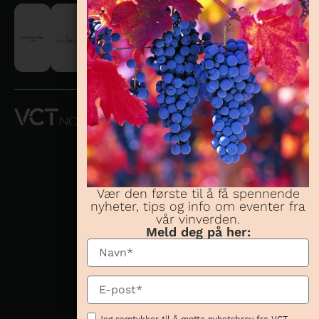
VCT NORWAY
AS OG
CONCHA Y
TORO
NORWAY AS
Vær den første til å få spennende
nyheter, tips og info om eventer fra
Telefon:
23 08 38
vår vinverden.
70
Meld deg på her:
Besøksadresse:
Karenslyst allé 16,
0278 Oslo
Postadresse:
Karenslyst allé 16,