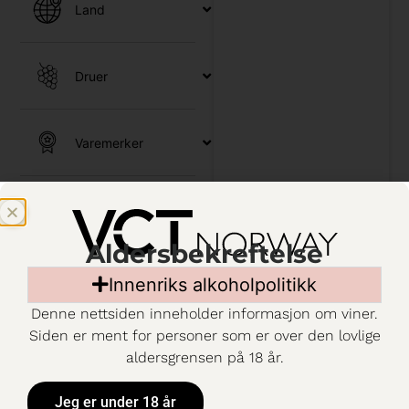
Land
Druer
Varemerker
Utvalg
Aldersbekreftelse
Kjennetegn
Innenriks alkoholpolitikk
Denne nettsiden inneholder informasjon om viner.
Siden er ment for personer som er over den lovlige
Emballasje
aldersgrensen på 18 år.
Jeg er under 18 år
c