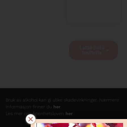
Lataa lisää
tuotteita
Bruk av alkohol kan gi ulike skadevirkninger. Nærmere
informasjon finner du
her
.
Les mer om Åpenhetsloven
her
.