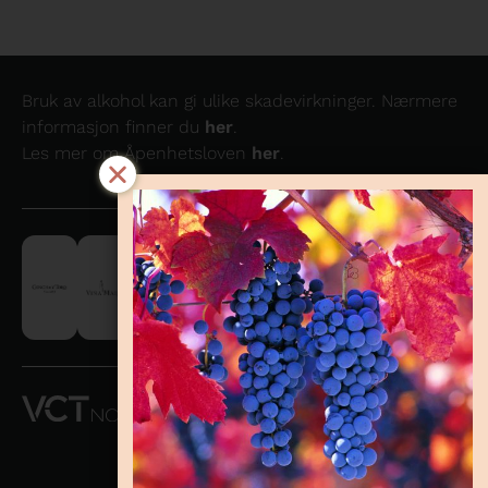
Bruk av alkohol kan gi ulike skadevirkninger. Nærmere
informasjon finner du
her
.
Les mer om Åpenhetsloven
her
.
VCT NORWAY
AS OG
CONCHA Y
TORO