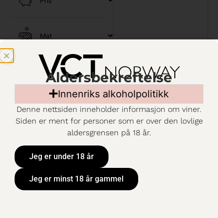
Pris
c
/
Mat
Smaksprofil
Aldersbekreftelse
Innenriks alkoholpolitikk
Denne nettsiden inneholder informasjon om viner.
Siden er ment for personer som er over den lovlige
aldersgrensen på 18 år.
Jeg er under 18 år
Jeg er minst 18 år gammel