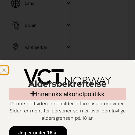
Land
Druer
Varemerker
Utvalg
Aldersbekreftelse
Kjennetegn
Innenriks alkoholpolitikk
Denne nettsiden inneholder informasjon om viner.
Siden er ment for personer som er over den lovlige
Emballasje
aldersgrensen på 18 år.
Jeg er under 18 år
c