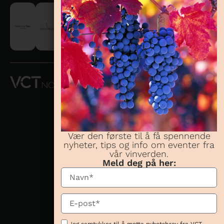
VCT NORWAY
AS OG
CONCHA Y
TORO
NORWAY AS
Vær den første til å få spennende
nyheter, tips og info om eventer fra
Telefon:
23 08 38
vår vinverden.
70
Meld deg på her:
Besøksadresse:
Karenslyst allé 16,
0278 Oslo
Postadresse:
Karenslyst allé 16,